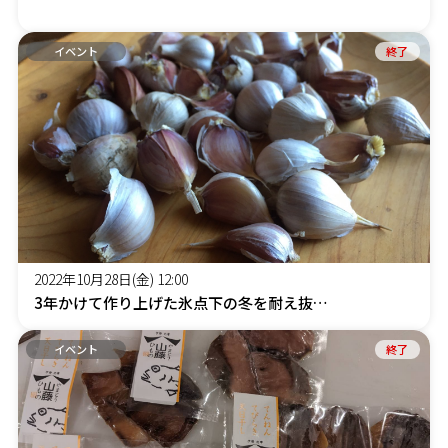
イベント
終了
2022年10月28日(金) 12:00
3年かけて作り上げた氷点下の冬を耐え抜いた自然栽培の薄皮にんにく（紫種）の試供協力者販売
イベント
終了