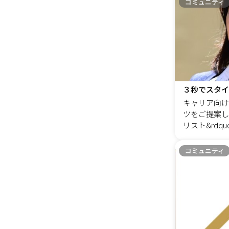
コミュニティ
グスペースで
キャリア向け
ツをご提案して
リスト&rdqu
以前、個人保
毎日スーツを
コミュニティ
じたのは「ビ
エーションが
製品としてお
色も形もどれ
で個性を出す
&nbsp; 
ーツは、OL