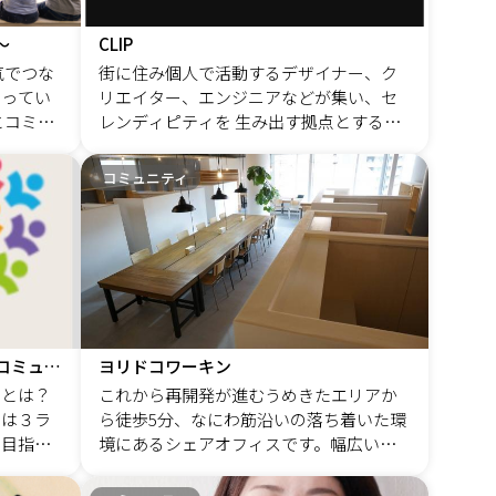
っと楽し
りやキャンプを楽しみました。 この経験
入れてみ
を通じて、「人と自然のかかわり」や
〜
CLIP
誰かに
ティで
「教育」に強い興味を抱くようになり、
気でつな
街に住み個人で活動するデザイナー、ク
ら是非、
さらには「地球環境問題」や「石油の枯
なってい
リエイター、エンジニアなどが集い、セ
しかいな
渇」にも関心が広がりました。 大学に入
とコミュ
レンディピティを 生み出す拠点とすると
るまでは本当に何も考えることなく目の
繋がりや
共に、街のニーズから仕事を発掘し、地
のではな
れ目で
前の「勉強」と「部活」だけやってきた
メントに
域内で解決していく仕組みづくりを目指
コミュニティ
ような高校生でした。 社会には全然目が
そ、異業
しています。
ち
準備をし
向いていなかったですね。 大学時代に始
したので
い、ワク
めたボランティアリーダーの活動を通し
らでの
場、状
備3，薄
て社会のこと、教育とか人が育つという
流なども
を語り合
こと、人がどうすれば幸せに生きていけ
一緒に企
業をしな
るのか？そんなことを仲間たちと真剣に
つくるこ
語り合う４年間でした。 &nbsp; ボランテ
ィア活動で多くの生きた学びがありまし
3ランク上のコミュニケーションコミュニティー
ヨリドコワーキン
交流会の開
たが、しかし「大学生活」は順風満帆で
ーとは？
これから再開発が進むうめきたエリアか
曜日の朝
はありませんでした。 大学での勉学は全
とは３ラ
ら徒歩5分、なにわ筋沿いの落ち着いた環
オンライ
くと言って良いくらいしてこなかったの
を目指
境にあるシェアオフィスです。幅広い事
互セール
で、二度の留年を経て、六年目の秋に大
キル向
業展開や地域活動をおこなっているビジ
ばれる方
学を中退することを決意しました。 &nbs
上のコミ
ネスカウンセラーがサポートします。