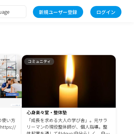
新規ユーザー登録
ログイン
コミュニティ
心身楽々堂・整体塾
の使い方
「成長を求める大人の学び舎」。元サラ
ps://
リーマンの現役整体師が、個人指導。整
体起業を通して&ldquo;自分らしく、自立