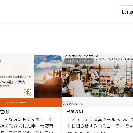
コミュニティ
営Ⓡ
EVAWAT
こんな方におすすめ！ ☆
コミュニティ運営ツールevawat
縁を頂きました事、大変有
をお知らせするコミュニティですhtt
す。まだまだ不十分はコミ
www.evawat.com/