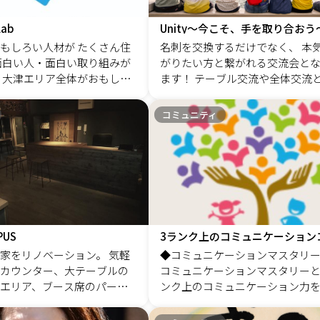
かな李とレートで発見したちょ
人違っていい、 １人１人違う
Rアドバイザーもしています。 □創業5
（アウトソーシング：BPO
かったことを普段の生活に取り
れる社会に そんな環境
とは 創業5は、創業5年以内の個人事業主
ービス）も可能。 また、
Lab
Unity〜今こそ、手を取り合おう
て、何気なく始めたことで、もし
を育てられるリーダーを育て
やフリーランスさんのコミュニ
スパートナー様とも協働
もしろい人材が たくさん住
名刺を交換するだけでなく、 本
喜ばれることかな？ そう思った
育てる サスティナブルな仕
す。 みなさんはご存じでしょうか？創業5
は幅が広いサポート体制を
面白い人・面白い取り組みが
がりたい方と繋がれる交流会と
続けてみてください。 自分に向いている
そんな想いから生まれまし
年を迎えられる方は、15％程度
ます。
 ​大津エリア全体がおもしろ
ます！ テーブル交流や全体交流
ものが見つかる可能性大です。 可能性が
11月から2022年11月まで30回
いことを。 この5年を超えられるのかが、
 ​ 新しいもの、新しい建物、
ニケーションしやすく、仕事に
やがて大きな夢に繋がっていく
ete Zooがさらに進化して N
その後の事業継続、成長の分か
 新しく創り出すことよりま
すい会となっております。 セグ
コミュニティ
いでしょうか？ 何歳になっても夢を想い
EXT ONE Online Community になりました
す！ では、なぜはじめの5年を超えられな
のを見つめてみよう。 ​その
分けた交流会をしているからこ
描き叶えていきたいと思います。 私た
いのか？ それは、価値を伝える
り、柔らかいコネクターで
種交流会の価値も高まってきま
の夢は、みんなで一緒にわいわ
ていないからです。 1，感情型：価値の言
 ​これまでとは違う力をが見
大交流会を開催しています。こち
ワク、トキメキながら「年齢、立
語化2，暴走型：価値を伝える準
​ほら、おおつはもっと面白
プロフィールBOOKでの個別交
況、性別、国」に影響されず夢
情型：価値を伝える環境づくり この3つの
可能です。
いその中で出てきたワクワクを
準備ができれば、セールスや営
画し叶えていくことです！
くても自然と選ばれる仕組みを
とができます。 □創業5のサービス 個人
PUS
事業主やフリーランス向け 1，
家をリノベーション。 気軽
◆コミュニケーションマスタリ
催・・0円現在は毎週水曜日と金
カウンター、大テーブルの
コミュニケーションマスタリー
9時から10時まで遅刻早退ありの
エリア、ブース席のパーソ
ンク上のコミュニケーション力
ン交流会を開催しています。 相
ミーティングルーム。 用途
す、階層的コミュニケーションス
スの交流会ではありません。選
い分けができるコワーキン
上のプログラムです。 ３ランク