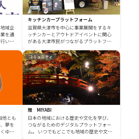
・相続診
ィネータ
田 淳子
キッチンカープラットフォーム
roduc
つ地域企
滋賀県大津市を中心に事業展開をするキ
ー）毎月
事業を通
ッチンカーとアウトドアイベントに関心
定例交流
を行い持
がある大津市民がつながるプラットフォ
間帯に逐
す
ームを目指します。 まずは、キッチンカ
ていま
ーの実証実験を通じて、なぎさ公園にキ
コミュニティ
ジから
ッチンカーを出店し、来客状況を調査し
までお知
つつ、キッチンカーで購入された方の声
当：飯
を拾い、今後につなげる取り組みを行い
一htt
ます。
oichi介護
終活相談
t/powc
雅 MIYABI
日本の地域における歴史や文化を学び、
め、夢を
つながるためのデジタルプラットフォー
いくゆめ
ム。 いつでもどこでも地域の歴史や文化
が分かるスポット、人、の情報が見れ