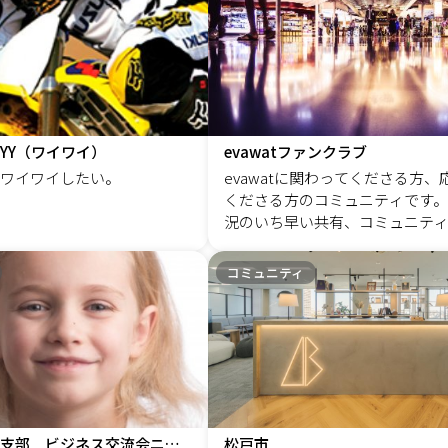
ベントやコミュニティーに参加
のお花「アーティフィシャ
ことと思います。 でも、いかが
や「プリザーブドフラワ
思った通りの成果は上がってい
お仕事しています。新しい
満足していない方の多いのでは
ルな世界を一緒に楽しみま
ょうか？ ボクもみなさんと同じでした。
しているのは、お花のテク
どうすれば、効率良く結果に繋
えしながら、お花のレッス
ができるのか？そんなことを模
所。私が目指しているのは
YY（ワイワイ）
evawatファンクラブ
らこれまでに7千人以上の方とオ
花のレッスンコミュニティ
ワイワイしたい。
evawatに関わってくださる方、
で面談を重ね、オンラインイベ
（(*^▽^*)） お花が好き！
くださる方のコミュニティです。
への参加を加えると1万人以上の
時間も好き！ 「何をしても
況のいち早い共有、コミュニテ
いいただきました。 ▌オンラインマーケ
誰かに話を聞いてもらいた
れている方同士がつながる会を
ティングの正体 その中で気が付
)」そんな方の居場所としても、
す。
コミュニティ
があります。 これらのイベント
だける隠れ家みたいな和め
ニティーに参加している人は、
ィにしたいと思っていま
手なのです。 買い手不在の状況
らプレゼンテーションをしても
果に繋がるはずがありません。 &nb
はどうすればいいのか？ そこで
たのが弊社が専門にしている情
特に広報PR、ブランディングの
チャーミング支部 ビジネス交流会ニーズマッチ
松戸市