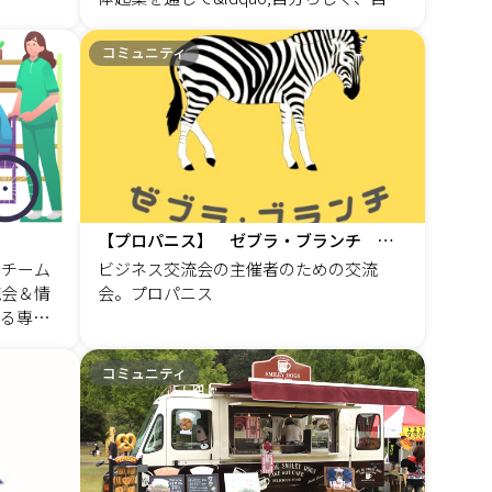
して、自由に生きる&rdquo;ことを目指
す、日本唯一の生き方を学ぶ整体塾。
コミュニティ
【プロパニス】 ゼブラ・ブランチ 毎月第2金曜日 15時開催
ーチーム
ビジネス交流会の主催者のための交流
流会＆情
会。プロパニス
る専門
運営メ
リーフケ
コミュニティ
命保険）
（葬儀
田 篤史
 善信
広告業・