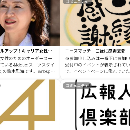
コミュニティ
法を学びながら、仲間を増やす
す。
ュニケーションスキルを磨くた
流会です。 2，選ばれる仕組みづくり継続
的な手法を提供。参加者は高度
支援・・1,1万円／月☆3分でわか
や影響力のあるコミュニケーシ
ばれる仕組みづくりhttps://x.gd/
につけ、ビジネスやプライベート
プロのPRプランナーが 選ばれ
ゆるシナリオで自信を持って対
仕組みづくりを伴走支援します。
ようになります
型：価値の言語化2，暴走型：価
る準備3，薄情型：価値を伝える
３秒でスタイルアップ！キャリア女性のためのオーダースーツコミュニティ
ニーズマッチ ご縁に感謝支部
り 広報部を設置していない中小企業さま
女性のためのオーダースー
※参加申し込みは一番下に参加
向け 1，社長のためのPRアドバ
いる&ldquo;スーツスタイ
受付中のイベントが表示されて
ー・・・5,5万円／月 ☆3分でわ
o;の鈴木雅海です。 &nbsp;
で、イベントページに飛んでいた
「中小企業だからPRアドバイザ
険の営業をしていた頃は、
参加申し込みをお願いいたします
なわけ」https://hanaco.jp/ToVJ5bH
着ていました。 その時に感
日その場で、あなたの見込み顧客
後にこの「創業５年を目指す！
コミュニティ
ジネス用のスーツってバリ
を獲得しましょう! ニーズマッチ
ミュニティ」を活用して、安心し
ない」ということです。 既
参加されるゲストに対して、見込
できる仕組みづくりを目指して
店で売っているスーツは、
案件のマッチングを行うビジネ
い。 以上。 ・プライバシーポリシー・特
もオーソドックスで、服装
です。 ニーズマッチ公式ホームペ
定商取引に関する表記
のは難しいと思いました。
ttp://nm2014.jp/
でも、個性的なハイブランドのス
の私にはとても手が出せる代