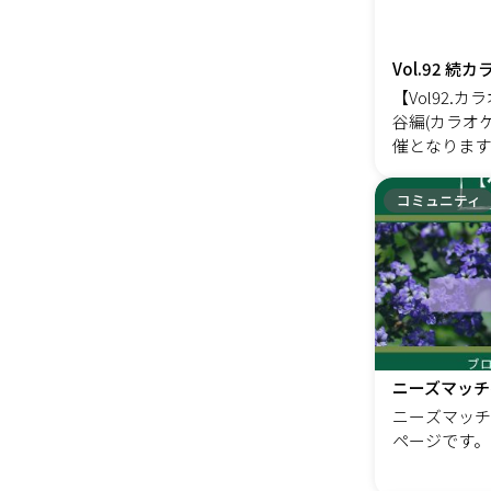
の特長とコン
追求。安心し
営&reg;」は
ジョヴィな選
号。 管理会
ては珍しいキ
がメインの入
「大丈夫」と
【Vol92.
を構成する全
ふれるデザイ
谷編(カラオケ
透させる仕組
バッテリーを
催となります
す。 1.経営の想い・年度計画から始ま
込められてい
して開催をし
り 2.組織
バイルバッテ
約、10年近
コミュニティ
採算性の視点
らhttps://ha
のイベントで
に参加、進捗
pb ＊日本
り、沢山のご
査定の効果測
リーへの準個
い出ばかりです
括と次期年度計画の策
24年11月当
うございました
が、当社ファ
店を変えてい
ービスであり
六本木、新宿
ます。 その
ートで選んで
話と傾聴）、
たいと思います
ニーズマッチ
のスタイルを
の程宜しくお
ニーズマッチ
との楽しさで
は、ある程度
ページです。
ことのやりが
すので、蓬田
の現れになります。 想い
参加人数を教