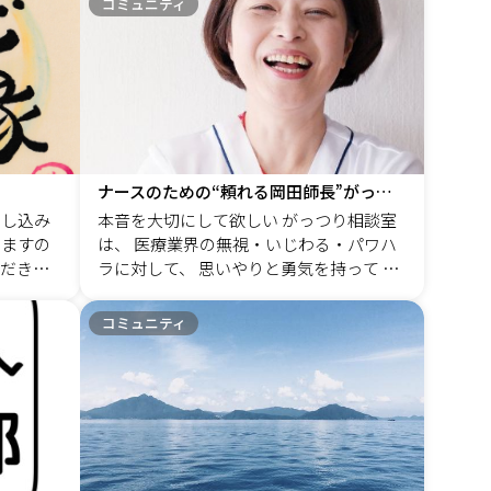
コミュニティ
ための交
p; そして、「ヤマギシの村」へ その後、
めの実践
ヤマギシズムの実顕地、通称「ヤマギシ
な対話術
る！ 選
の村」で暮らしました。 ヤマギシの村、
ョンを身
NhcqQe
ってどんなところ？ そう思った方はちょ
のあら
るための
っと調べてみて下さい。良いこと・悪い
応できる
1，感情
こといっぱい見つかると思います。 そこ
値を伝え
では、共同生活を通じて多くのことを学
環境づく
び、人との関わり方や持続可能な生活に
ナースのための“頼れる岡田師長”がっつり相談室
ついて深く考えるようになりました。 １
申し込み
本音を大切にして欲しい がっつり相談室
イザ
０年暮らした頃に親が体調を崩し、「ヤ
いますの
は、 医療業界の無視・いじわる・パワハ
かる！
マギシの村」から大阪の実家に戻りま
だき、
ラに対して、 思いやりと勇気を持って 自
ーが必要
す。 &nbsp; 「ハケンの品格」の大前さん
。 その
分の気持ちを相手に伝える トレーニング
 □最
みたいに格好良くないですがその後、私
・売上
コミュニティです。 看護管理者として働
最強のコ
は非正規の仕事を転々としました。 引っ
コミュニティ
は初めて
いていると、 こんなお悩みが出てきませ
て経営
越しの助手、Amazonの倉庫作業員、ヤマ
み客や
んか？ ・頑張っているけど、うまくいか
くださ
ト運輸での荷物仕分け作業、象印の工場
ス交流会
ない ・自分は我慢できるけど、部下に我
での組み立てライン作業など、様々な職
ージ h
慢させているのが申し訳ない ・管理者と
業を経験しました。 そして、4年前、コロ
しての正解が分からず、独りよがり ・も
ナ禍の中で「オンライン家庭教師募集」
っと人間関係を良くしたいが、どうした
の広告を見つけ、家庭教師のトライに登
らいいか分からない ・日々の不満を愚痴