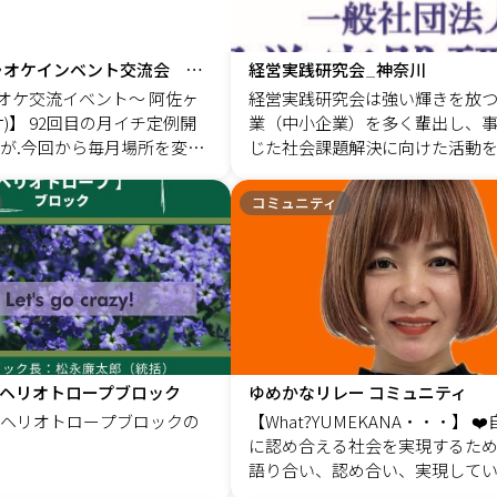
サル手法】 「史上最強の経
て長く使える丈夫な選択＝
介護職員） 鈴野 舞（不動産業
、商標登録番号 第6481008
択として、ガジェットとし
断士） 黒川 玲子（介護コーデ
計・人事考課制度・経営戦略
ャッチーな愛称と、怪獣が
ー） 品山 七絵（生命保険） 濱
Vol.92 続カラオケインベント交流会 阿佐ヶ谷編★
経営実践研究会_神奈川
り口となりますが、「組織
グッドポーズをした愛嬌あ
（終活カメラマン） 飯塚 浩一／P
カラオケ交流イベント〜 阿佐ヶ
経営実践研究会は強い輝きを放
従業員に、経営の想いを浸
ンは安全・安心にモバイル
er（コミュニティプロデューサ
)】 92回目の月イチ定例開
業（中小企業）を多く輩出し、
みづくり」に強みを持ちま
使ってほしいという想いが
第２・第４火曜日の7:00-8:00に
が.今回から毎月場所を変更
じた社会課題解決に向けた活動
ます。 SSPB（準固体電池モ
会（オンライン）、その他の時
ていきたいと思います。
続可能な社会を構築していきま
図の適正レビュー 3.部門別
リー）の詳しい情報はこち
次MTG（オンライン中心）をし
く大変お世話になったROSSO
コミュニティ
とKPIの設定 4.毎月の会議
makenworks.jp/user_data/ss
す。参加希望者は、イベントペー
は皆さんに沢山お世話にな
のサポート 5.人事評価・
国内における【モバイルバッテ
お申込いただくか、下記担当者
縁を頂き、とても楽しい思
定 6.そして、当年度の総
体電池の採用】について 20
らせいただければ幸いです。（担
&#x1F609;本当にありがと
定 この一連の流れ
社調べ
塚浩一、安諸あや） 担当：飯塚浩
&#x1F64F; 6月から毎月お
ーストステップのご提供サ
p://www.facebook.com/iizukak
きます。阿佐ヶ谷、渋谷、
、最大の特徴となっており
終活パワーコミュニティ／介護
。その中で皆さんにアンケ
根底にあるのは、伴走型（対
センター 本部https://shuukatu.ne
頂き固定の会場にしていき
全員参加型（当社も含め）
ommu
✌️❣️ まず、4店舗にご参加
ヘリオトロープブロック
ゆめかなリレー コミュニティ
通じて、想いを実現するこ
願いします！ ★今回から
ヘリオトロープブロックの
【What?YUMEKANA・・・】 ❤️自他とも
あったり、社会に貢献する
の人数把握が必要となりま
に認め合える社会を実現するた
いを感じて欲しいとの願い
個人LINEに各代表者様から
語り合い、認め合い、実現して
を共有して、経
えて下さいませ。 ゲストは
かなリレー❤️ あなたの夢は何ですか？ こ