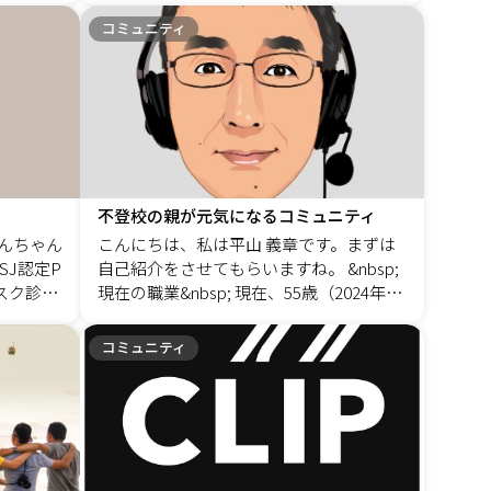
ぐに答
る。
コミュニティ
？ わた
くさんで
や希望を
たち大人
を場面
不登校の親が元気になるコミュニティ
変えなが
じんちゃん
こんにちは、私は平山 義章です。まずは
日常の中
SJ認定P
自己紹介をさせてもらいますね。 &nbsp;
なら私に
スク診断
現在の職業&nbsp; 現在、55歳（2024年現
緒に始め
 PRプラ
在）で、オンライン家庭教師として活動
ンズプラ
しています。 私の人生は多様な経験と学
コミュニティ
世界では
選ばれ続
びに満ちており、それらすべてが今の私
なリトリ
専門家で
を形成しています。 &nbsp; 大学時代の私
に残る一
業5
高校を卒業後、現役で京都大学工学部電
つかるの
フリーラ
気系学科に合格しました。 大学時代に
また、広
は、京都YMCAの野外活動ボランティアリ
まへのP
ーダーを務め、小学生たちと一緒に山登