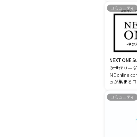
験を積み重ね
お楽しみに(♪
に繋がります。 【コンサルタン
コミュニティ
子八戸》〒166
長】 また、
阿佐谷北２丁目
も大きな特徴
ン 2F 阿佐ヶ
な経験を積ま
s://g.co/k
キルを活用し
4日（火曜日）
ができるなら
お一人様￥5
ングで、ファ
題！！ビュッ
縁を頂きまし
ご提供致します。
NEXT ONE S
型」のコンサ
自動終了) 19時
次世代リーダー
間の研修で修
題、お食事開始
NE online 
のスキルを掛
トイベント2
erが集まるコミュ
でもコンサル
時 終了※そ
育てる！ そ
となっており
写真は先月に
皆さんのコミュニティ
アント先から
コミュニティ
ー達になりま
Onlie Communityと
ております。 【サポート体制】 活動エ
すべて自由なイ
「18歳意識
アは日本全国
セル料はかか
識） 日本財団 どのような境遇でも幸
談に対応可能
下さいませ♡
れる そんな
成機関でノウ
待ちしておりま
れば どんな
50名以上。
がら 新しい
営課題だけで