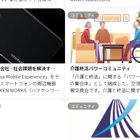
が、多くのメンバーに支え
、皆様にとって有益なコミ
コミュニティ
て参ります。 ◎2つのサ
インで利用 ※コミュニテ
ー閲覧可能 掲示板 ： お
役立ち資料などを発信して
プロジェクト ： 案件紹介
を積める情報を発信。（ス
契約も含め） ◎どなた
迎しております ・経営者
浜田電機株式会社 - 社会課題を解決する日本初*のモバイルバッテリーを発売
介護終活パワーコミュニティ
生様 ・コンサルタント（社
our Mobile Experience」をテ
「介護と終活」に関する「パワ
コンサルタント希望者 ・将
スマートフォンの周辺機器
の集合体」として結成した、交
営の経験を積みたい方 ・育
KEN WORKS（ハマケンワー
報交換会です。介護と終活に関す
う言葉が好きな方 などな
高性能準固体モバイルバッ
家により構成されています。 ＜
ーム運営に係わる方々にと
olid State Power Ban
ンバー＞ 安諸 あや／代表（グ
コミュニティ
アシスとして、コミュニテ
：ジョヴィな選択）を2024年
ア） 田河 知世恵／幹事（生
ていきたいと考えておりま
（木）から新製品として発売い
湯口 智子（行政書士） 辻 幸男
軽にご参加ください。個別
 モバイルバッテリーとして
社、終活コンサルタント） 伊勢
わせて運営側からご挨拶も
技術の準固体電池を採用
（デジタル終活、弁護士） 矢部
トステップ
・超寿命・超耐寒耐熱」を
（税理士） 川畑 太（終活専門