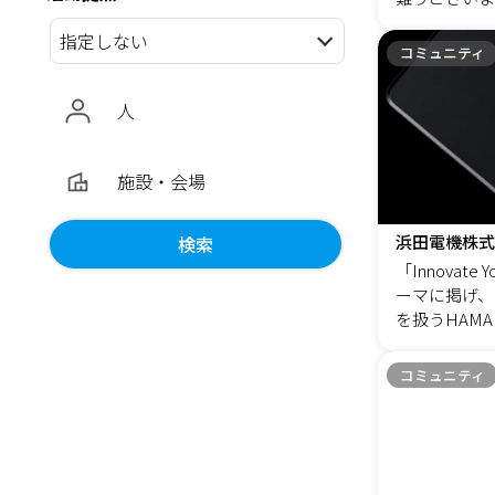
ュニティです
られながらも
コミュニティ
ュニティを心がけ
イト機能をメ
人
ィ内、メンバ
知らせや、お
いきます。 
施設・会場
を共有、経験
ポット案件も長期
でもご参加歓
様、幹部候補
「Innovate Y
内、社外）、
ーマに掲げ、
来に向けて経
を扱うHAMA
成や成長とい
クス）は、超
ど、経営やチ
テリー「SSPB（S
コミュニティ
っての情報オ
k）」（愛称
ィを進化させ
12月19日
す。まずは気
たしました。
のご要望に合
日本初・最新
させて頂きます。 【ファース
し、「超安全