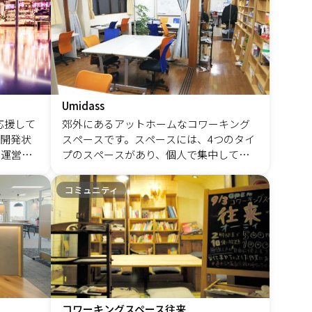
しております。 主催者プロフィール 【主
している
～く、時に熱く語り合います。 &nbsp; こ
催者名】 岡田 香 【経歴】 ・看護師歴26
ですか？
んな私が立ち上げたコミュニティ、どう
年 ・一般急性期病棟 看護師長10年 ・新
ますか？
ぞよろしくお願いいたします。
人～管理者育成10年 【実績】 ・管理者、
ないでし
リーダー育成30人 ・病棟職員満足度97％
・管理職5人の離職を食い止め ・反抗的な
げること
スタッフ6人を行動変容させた 【コミュニ
索しなが
Umidass
ティを立ち上げた経緯】 「今の医療業界
ンライン
応援して
郊外にあるアットホームなコワーキング
は、看護師にとって生きづらい世界」 看
ントなど
開発状
スペースです。スペースには、4つのタイ
護師歴26年の私が感じた医療業界への印
方とお会
ィ運営さ
プのスペースがあり、個人で集中しての
象です。 患者さんを相手にする仕事だか
運営しま
仕事、勉強、グループでの会話しながら
らこそ、 想定外の問題が起きると業務量
いたこと
の仕事、スペースを貸し切っての会議
が増え、 ストレスがたまります。 それは
コミュニティ
やコミュ
等、目的に合わせた使い方ができます。
業務上必要な我慢だから仕方がありませ
全員売り
ん。 しかし、医師や看護師の上司・先輩
で、いく
によるパワハラで、 「我慢という名の理
、良い結
解」を求められることがあります。 加害
sp; で
者は組織にとって重要な役割を担ってい
取り入れ
るため、 病院は看護師に我慢を強いるこ
報発信、
とが多いんです。 【坂井詩織、2023、
ノウハウ
コワーキングスペース往来