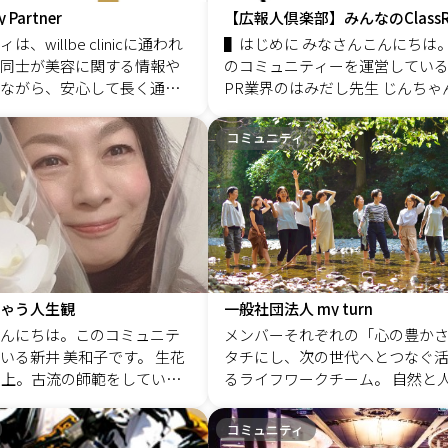
 何年か前からそんなことを
y Partner
【広報人倶楽部】みんなのClassR
るうちに「もっとスーツの
、willbe clinicに通われ
▌はじめに みなさんこんにちは。
すには、どうしたらよいの
同士が美容に関する情報や
のコミュニティーを運営している&r
一人のお客様にお答えする
ながら、安心して長く通え
PR業界のはみだし先生 じんちゃん&
ーすればいいのでは？」と
を目的としたコミュニティ
o;こと、株式会社AGENCY ONE
うようになりました。 &nbs
のリアルな体験や変化を共有
ぼ じん"です。（PRSJ認定PRプ
コミュニティ
いスーツがない！」という私自
これから美容医療を検討さ
ー RMCA認定上級リスク診断士）
、 ビジネスで活躍する女性
を軽減し、信頼できる選択
て、このコミュニティーが目指し
なただけの1着をご提案して
を目指しています。 また、
ことは一つです。 メンバー全員
履歴やお悩みの変化を継続
以上に、「効率良く選ばれて、選
その方に合った最適なご提
けるようになること」です。 製
dquo;美容のパートナー関係
ビスの販売だけではありません。
の構築を大切にしています。 紹介
ら先、事業を継続して成長して
された方も含め、コミュニ
は、協力者や取引先、投資家や
ゃう人生観
一般社団法人 my turn
容の知識や体験価値を高め
メディアや地域社会からも選ば
んにちは。このコミュニテ
メンバーそれぞれの「心の豊か
ことが欠かせないからです。 ▌みんなの
る新井 美和子です。 生花
タチにし、次の世代へとつなぐ
クラスルーム立ち上げの背景 さ
以上。古流の師範をしていま
るライフワークチーム。 自然と
はコロナ禍の影響もありオンラ
美しさや良さを理解している
会生態系を創造し、家族・地域
のマーケティング活動が定着し
工のお花でも生花のような
well-beingになる社会の実現を
コミュニティ
ないでしょうか。 あなたもさま
トをすることができます。
ます。