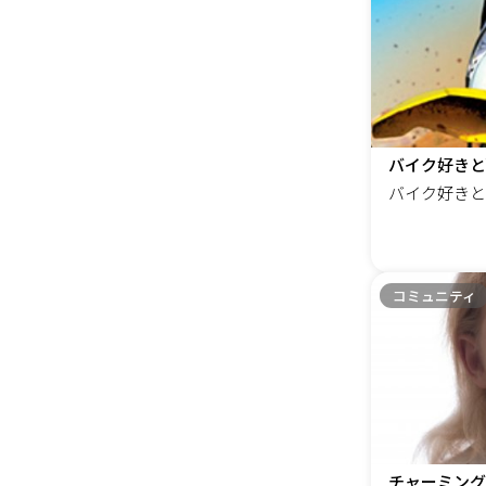
今では、人工
ルフラワー」
ー」を中心に
サスティナブ
しょう！目指
ニックもお伝
ンではない場
バイク好きと
おしゃれなお
バイク好きと
ではないのです
でも、楽しい
楽しくない、
い(･_･、
コミュニティ
利用していた
るコミュニテ
す。