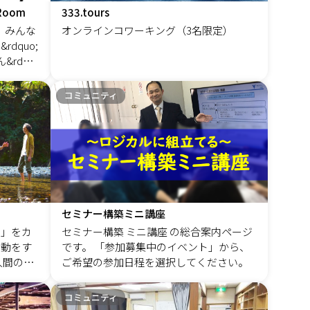
録し、家庭教師としてのキャリアをスタ
るだけは、性に合わない 心のモヤモヤを
oom
333.tours
ートさせました。 現在では、自分で生徒
抱えながらも、 病院・患者のために頑張
 みんな
オンラインコワーキング（3名限定）
を見つけて指導することも行っていま
り続けるあなたは素敵です。 でも、今の
dquo;
す。 &nbsp; 仕事の傍ら、こんなこともや
働き方を続けてしまうと、 あなた自身が
rdqu
っています。 石油に頼らない稲作を手植
イライラと罪悪感で壊れてしまいます。
の"おおく
え・手刈りで行い、大豆の栽培もやって
そうならないためにも、 医療業界であり
ランナ
います。 いわゆる「自然農」無肥料無農
コミュニティ
がちなハラスメントに対する 「我慢とい
 さ
薬での農です。 「米・みそ・醬油を自給
う名の理解」の文化を無くす必要があり
ている
する」をテーマに 「化石燃料に頼らな
ます。 この悪しき文化への対抗手段とし
が今まで
い」を裏テーマにしています。 &nbsp; 社
て、 私たち看護師ができるのは、 ハラス
ばれ続
会問題を扱った映画の上映会を毎月３日
メントに対して自分の気持ちを軽やかに
品やサー
間自宅のリビングで開催しています。
相手に伝えることです。 がっつり相談室
 これか
『ガザ 素顔の日常』『幸せの経済学』
は、 自分のことも仲間のこともリスペク
いくに
『コスタリカの奇跡』『happy』『もった
トして、 パワハラに立ち向かうための 最
求職者、
いないキッチン』『ゴースト・フリー
セミナー構築ミニ講座
初の一歩を踏み出す勇気をチャージでき
れ続ける
ト」『シャドー・ディール』『プラスチ
さ」をカ
セミナー構築 ミニ講座 の総合案内ページ
る場所。 皆とつながって嫌なことを吐き
ックの海』『ワンダーランド北朝鮮』
活動をす
です。 「参加募集中のイベント」から、
出して、 思いやりの作り方を学び、 一緒
て、近年
『アニマル』 &nbsp;上映後、参加者で感
人間の社
ご希望の参加日程を選択してください。
に生きやすい世界を作りましょう。 1人で
イン上で
想共有の時間を持っています。この時間
・企業が
悩んでいる看護師さん、 気軽に参加して
たのでは
を持ちたいから上映会をやっている、と
目指してい
コミュニティ
ください。 皆さまの勇気の一歩をお待ち
ざまなイ
いう感じですね。 いろんな方と時にゆる