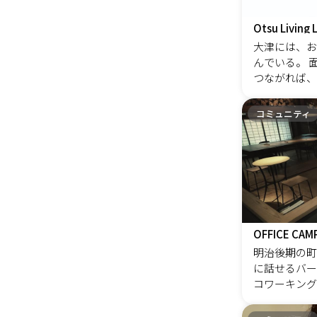
か？ １人１
実務サポート
ことを受け入れら
マネージャーサ
Otsu Living 
を創り、 人
様々なビジネ
大津には、お
る社会で人を
し、守備範囲
んでいる。 
組みを創る 
構築しており
つながれば、
た。 2019年
い街になる。
を重ねたAthl
新しい企画。
コミュニティ
ず、今あるも
一つ一つを知
つなぐことで
えてくる。 
い。
OFFICE CAM
明治後期の町
に話せるバー
コワーキング
ナルエリア、
に合わせて使