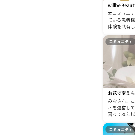
物でもない。
willbe Beaut
頭の中で考え
本コミュニティは
選択肢を増や
ている患者様
か？」「一人
体験を共有し
形で、オーダ
る関係づくり
いうことを思
です。 施術
コミュニティ
p; 「着た
することで、
身の体験から
れる方の不安
に向けて、あ
につながる場
います。
患者様の施術
的に把握し、
案ができる&l
&rdquo;
を通じて来院
お花で変えち
ティ全体で美
みなさん、こ
ていきます。
ィを運営してい
習って30年
す。 生花の
からこそ、人
コミュニティ
アレンジメン