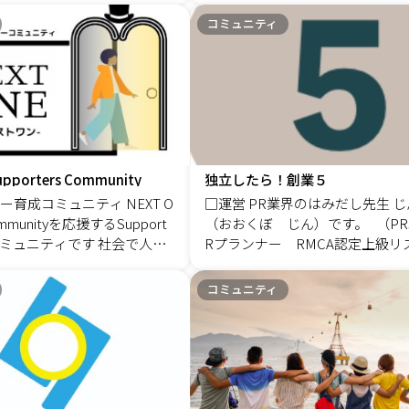
ることが、必ず企業の成長
) 【場所】《旅サロン 海っ
の問いに対して、私たち大人はす
トの特
コミュニティ
-0001&nbsp;東京都杉並区
えられる人は何割いるでしょうか
当社のコンサルタント育成に
１３&minus;４ ハイツセブ
したちは、やりたいこと盛りだ
があります。 実社会で様々
谷駅北口徒歩1分&nbsp;http
す！ こどもたちは大人の背中を見て成長
れて来られる中、自分のス
gs/1i848oa 【日時】2025年6月2
していきます。 子どもたちが夢
てもっと広く役に立つこと
19時30分〜22時00分料金
見つけられるように、まずは私
、、、。 そう思ったタイミ
000 （アルコール飲み放
が夢を語り合いませんか？ 夢の見つけ方
ーストステップと繋がるご
フェスタイル）青森料理を
は簡単！！ 叶え方も簡単！！ まずは、1
た。 「伴走型」「全員参加
19:30〜21:30(飲み放題
日をHappyに過ごすための方法
upporters Community
独立したら！創業５
ルティングノウハウを4か月
30分 &nbsp; &nbsp;飲み放
（ゲーム感覚で楽しんで！）を
育成コミュニティ NEXT O
□運営 PR業界のはみだし先生 
得。 そのノウハウとご自身
19時40分 乾杯21時 ゲス
らクリエイションしています。 
communityを応援するSupport
（おおくぼ じん）です。 （PR
け合わせることで、未経験
1時20分 全員集合写真22
にすぐに取り入れられる！これ
ニティです 社会で人を
Rプランナー RMCA認定上級リ
タントとしての活動が可能
のまま延長可能予定 ※集合
もできそう！ そんなことから一
んなコンセプトに共感頂ける
士 57歳）※2024年現在 &nbsp;
ます。 だからこそ、クライ
最後まで残った参加メンバ
てみませんか？ オンラインが急速に普及
です！ NEXT ONE
ンナー（パブリックリレーショ
も評価が高く、信頼を頂い
コミュニティ
す。※途中参加、途中抜け
してきたからこそ、バーチャル
は 2022年2月実施
ンナー）とは、企業や事業者が
リ
ベントです(*^^*) ※キャン
感じられない感動を このゆめか
調査（国や社会に対する意
けるためのリレーション活動の
、様々な業種・規模やご相
りませんので気軽にお越し
ートで五感をフルに使い、記憶
せな
す。 &nbsp; □独立したら「創業5」 創
。ファーストステップの養
 是非、皆さんのお越しをお
瞬をリアル体験を通して何が見
マインドセットを持ち合わせ
は、創業5年以内の個人事業主や
ハウを修得したメンバーは1
す＼(^-^)／
か？ 自分にはどんな可能性が秘められて
境遇、環境でも幸せを感じな
ンスさんのコミュニティです。 
このネットワークを通じて経
いるのかを感じてみませんか？ このゆめ
未来を築けると思いません
報部を設置していない中小企業さ
なく、部門内の課題改善の