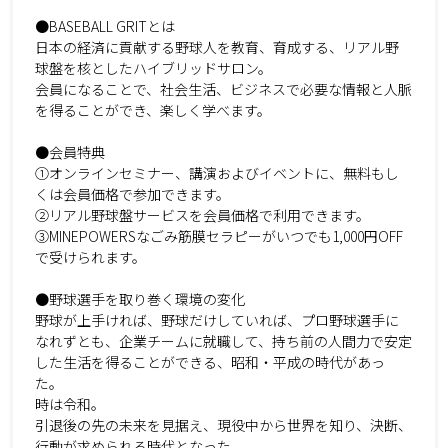
●BASEBALL GRITとは
日本の経済に貢献する野球人を教育、育成する、リアル野
球盤を核としたハイブリッドサロン。
会員になることで、社会生活、ビジネスで必要な情報と人脈
を得ることができ、楽しく学べます。
●会員特典
①オンラインセミナー、講演およびイベントに、無料もし
くは会員価格で参加できます。
②リアル野球盤サービスを会員価格で利用できます。
③MINEPOWERSなごみ筋膜セラピーがいつでも1,000円OFF
で受けられます。
●野球選手を取り巻く環境の変化
野球が上手ければ、野球だけしていれば、プロ野球選手に
なれずとも、企業チームに就職して、持ち前の人間力で安定
した生活を得ることができる、昭和・平成の時代があっ
た。
時は令和。
引退後の先の未来を見据え、現役中から世界を知り、決断、
行動が求められる時代となった。