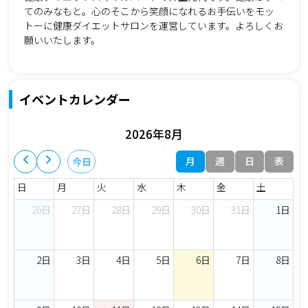
てのみなもと。心のそこから笑顔になれるお手伝いをモッ
トーに健康ダイエットサロンを運営しています。よろしくお
願いいたします。
イベントカレンダー
2026年8月
月
週
日
表
今日
日
月
火
水
木
金
土
26日
27日
28日
29日
30日
31日
1日
2日
3日
4日
5日
6日
7日
8日