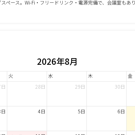
スペース。Wi-Fi・フリードリンク・電源完備で、会議室もあ
2026年8月
火
水
木
金
7日
28日
29日
30日
3日
4日
5日
6日