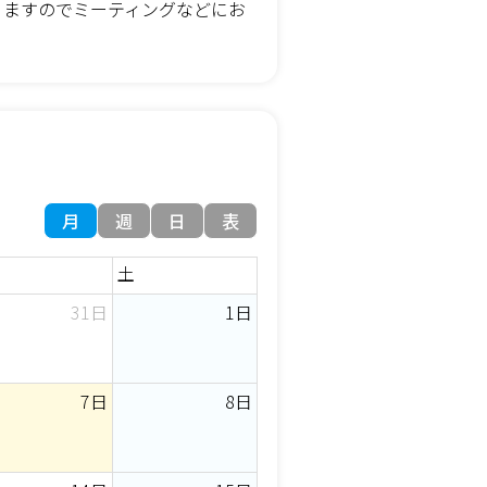
りますのでミーティングなどにお
月
週
日
表
土
31日
1日
7日
8日