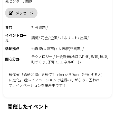
発センター/講師
メッセージ
専門
社会課題 /
イベントロー
講師/ 司会/ 企画/ パネリスト/ 出演/
ル
活動拠点
滋賀県(大津市) / 大阪府(門真市) /
テクノロジー / 社会課題(地域活性化, 教育, 環境,
関心分野
町づくり, 子育て, エネルギー) /
経産省『始動2018』を経てThinkerからDoer（行動する人）
に進化。 趣味イノベーションで組織のしがらみに囚われ
ず、イノベーションを量産中です！
開催したイベント