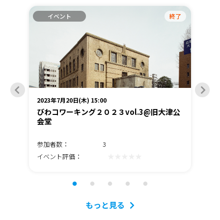
終了
イベント
終了
2023年7月20日(木) 15:00
202
「e
びわコワーキング２０２３vol.3@旧大津公
び
会堂
参加者数：
3
参
★★★★★
イベント評価：
イ
もっと見る