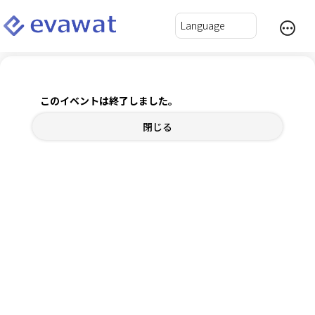
出張旅費規程を活用して自分年金と役員退職金を準備
しよう!
このイベントは終了しました。
閉じる
2025年6月15日(日) 19:00～20:30
チケット
内容確認
ログインして自動入力
*
氏名