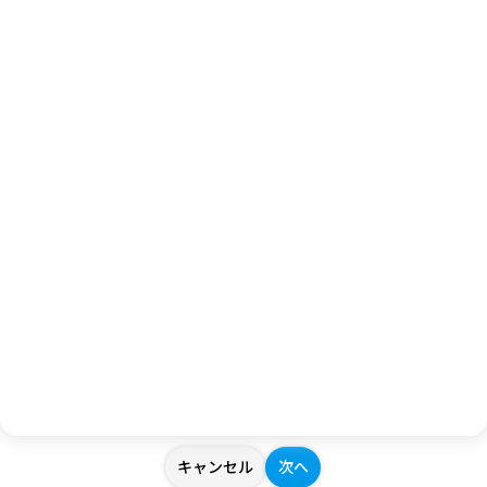
サポート協会関係者
無料
0
イベントに期待することを教えてください。
個人情報取り扱いについて
お客様から提供されたアンケート内容、個人情報は、弊社内で
の参考資料とさせていただきます。個人情報の取り扱いには十
分に注意し、個人情報の保護に関する法律その他の関連法令を
遵守し、厳重に管理いたします。個人情報の取り扱いについて
は、
プライバシーポリシー
をご確認ください。
キャンセル
次へ