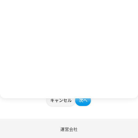
イベントに期待することを教えてください。
個人情報取り扱いについて
お客様から提供されたアンケート内容、個人情報は、弊社内で
の参考資料とさせていただきます。個人情報の取り扱いには十
分に注意し、個人情報の保護に関する法律その他の関連法令を
遵守し、厳重に管理いたします。個人情報の取り扱いについて
は、
プライバシーポリシー
をご確認ください。
キャンセル
次へ
運営会社