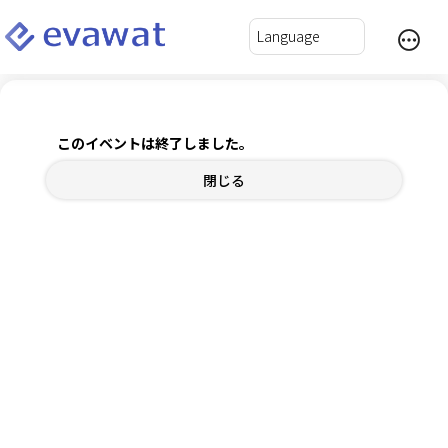
2026年7月度 AG×2 プレゼンゼミ - えじゼミ
このイベントは終了しました。
2026年7月31日(金) 19:00～22:00
閉じる
チケット
内容確認
ログインして自動入力
*
氏名