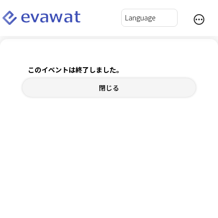
ドキュメンタリー映画『いきたひ』上映会＆監督講演
会
このイベントは終了しました。
閉じる
2026年7月4日(土) 13:15～17:00
チケット
内容確認
ログインして自動入力
*
氏名