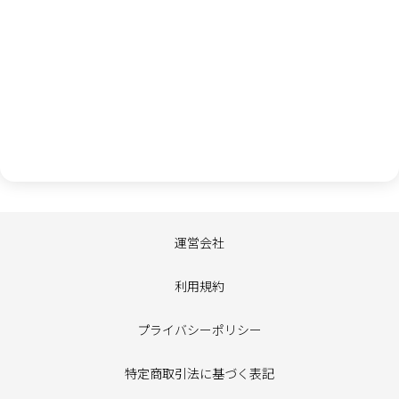
お客様から提供されたアンケート内容、個人情報は、弊社内で
の参考資料とさせていただきます。個人情報の取り扱いには十
分に注意し、個人情報の保護に関する法律その他の関連法令を
遵守し、厳重に管理いたします。個人情報の取り扱いについて
は、
プライバシーポリシー
をご確認ください。
キャンセル
次へ
運営会社
利用規約
プライバシーポリシー
特定商取引法に基づく表記