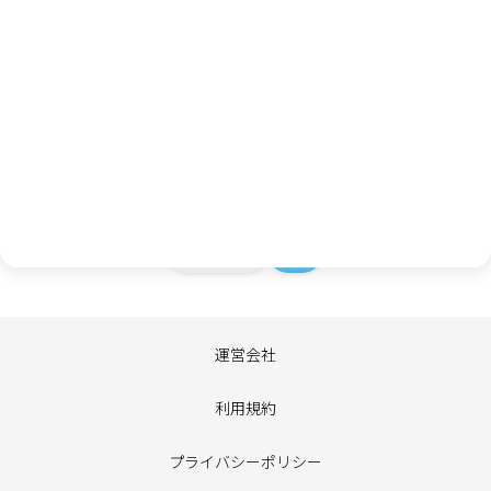
個人情報取り扱いについて
お客様から提供されたアンケート内容、個人情報は、弊社内で
の参考資料とさせていただきます。個人情報の取り扱いには十
分に注意し、個人情報の保護に関する法律その他の関連法令を
遵守し、厳重に管理いたします。個人情報の取り扱いについて
は、
プライバシーポリシー
をご確認ください。
キャンセル
次へ
運営会社
利用規約
プライバシーポリシー