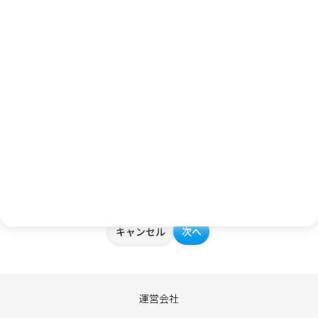
イベントに期待することを教えてください。
個人情報取り扱いについて
お客様から提供されたアンケート内容、個人情報は、弊社内で
の参考資料とさせていただきます。個人情報の取り扱いには十
分に注意し、個人情報の保護に関する法律その他の関連法令を
遵守し、厳重に管理いたします。個人情報の取り扱いについて
は、
プライバシーポリシー
をご確認ください。
キャンセル
次へ
運営会社