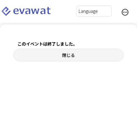
使ってみよう！はじめてのChatGPT＆プチ交流会
このイベントは終了しました。
2025年9月2日(火) 14:00～16:30
閉じる
チケット
内容確認
ログインして自動入力
*
氏名