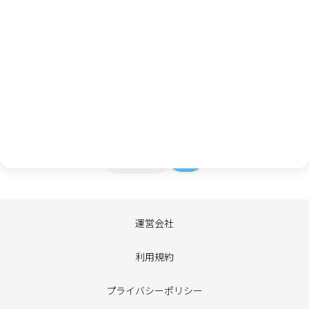
個人情報取り扱いについて
お客様から提供されたアンケート内容、個人情報は、弊社内で
の参考資料とさせていただきます。個人情報の取り扱いには十
分に注意し、個人情報の保護に関する法律その他の関連法令を
遵守し、厳重に管理いたします。個人情報の取り扱いについて
は、
プライバシーポリシー
をご確認ください。
キャンセル
次へ
運営会社
利用規約
プライバシーポリシー