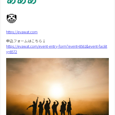
🤡
https://evawat.com
申込フォームはこちら↓
https://evawat.com/event-entry-form?event=8561&event-facilit
y=8572