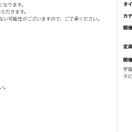
タ
となります。
いただきます。
カ
ない可能性がございますので、ご了承ください。
開
定
開
宇宙
タビ
い。