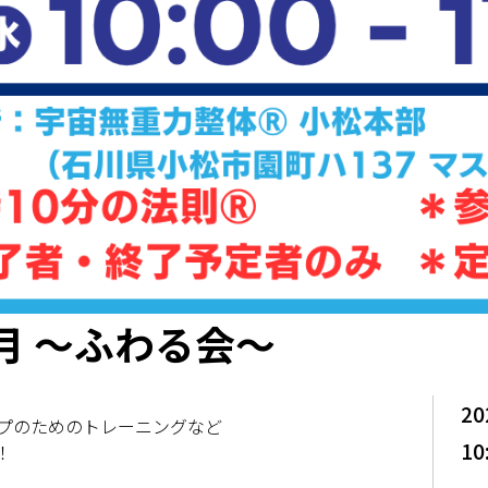
月 ～ふわる会～
20
プのためのトレーニングなど
10
！