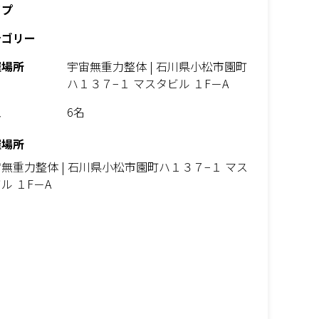
イプ
テゴリー
催場所
宇宙無重力整体 | 石川県小松市園町
ハ１３７−１ マスタビル １F－A
員
6名
催場所
無重力整体 | 石川県小松市園町ハ１３７−１ マス
ル １F－A