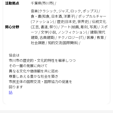
活動拠点
千葉県(市川市) /
音楽(クラシック, ジャズ, ロック, ポップス) /
食・農(和食, 日本酒, 洋菓子) / ポップカルチャー
(ファッション) / 歴史(日本史, 世界史) / 伝統文化
関心分野
(工芸, 書道, 祭り) / アート(絵画, 彫刻, 写真) / スポ
ーツ / 文学(小説, ノンフィクション) / 建築(現代
建築, 古典建築) / テクノロジー(IT) / 医療 / 教育 /
社会課題 / 知的交流(国際関係) /
協会は
市川市の歴史的・文化的特性を継承しつつ
その一層の発展に向けて
異なる文化や価値観を共に認め
尊重しあえる豊かな社会を築き
市民主体の国際交流・国際協力の促進を
図ります
IIA