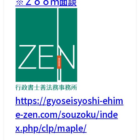
※Ｚｏｏｍ面談
https://gyoseisyoshi-ehim
e-zen.com/souzoku/inde
x.php/clp/maple/