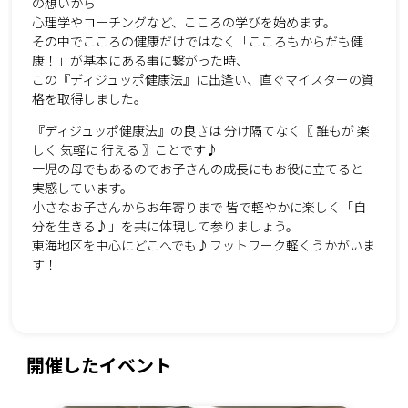
の想いから
心理学やコーチングなど、こころの学びを始めます。
その中でこころの健康だけではなく「こころもからだも健
康！」が基本にある事に繋がった時、
この『ディジュッポ健康法』に出逢い、直ぐマイスターの資
格を取得しました。
『ディジュッポ健康法』の良さは 分け隔てなく〖 誰もが 楽
しく 気軽に 行える 〗ことです♪
一児の母でもあるのでお子さんの成長にもお役に立てると
実感しています。
小さなお子さんからお年寄りまで 皆で軽やかに楽しく「自
分を生きる♪」を共に体現して参りましょう。
東海地区を中心にどこへでも♪フットワーク軽くうかがいま
す！
開催したイベント