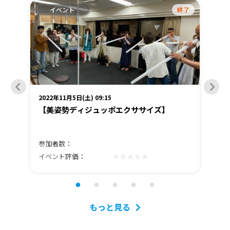
終了
イベント
終了
2022年11月5日(土) 09:15
202
【美姿勢ディジュッポエクササイズ】
デ
参加者数：
参
★★★★★
イベント評価：
イ
もっと見る