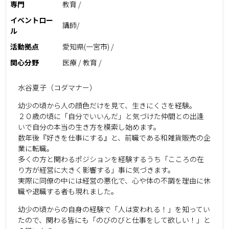
専門
教育 /
イベントロー
講師/
ル
活動拠点
愛知県(一宮市) /
関心分野
医療 / 教育 /
水谷夏子（コダマナー）
幼少の頃から人の顔色だけを見て、生きにくさを経験。
２０歳の頃に「自分でいいんだ」と気づけた仲間との出逢
いで自分の本当の生き方を模索し始めます。
数年後『好きを仕事にする』と、前職である和雑貨販売の企
業に転職。
多くの方と関わるポジションを経験するうち「こころの在
り方が経営に大きく影響する」事に気づきます。
実際に同僚の中には経営の悪化で、心や体の不調を理由に休
職や退職する者も現れました。
幼少の頃からの自身の経験で「人は変われる！」を知ってい
たので、関わる皆にも「のびのびと仕事をして欲しい！」と