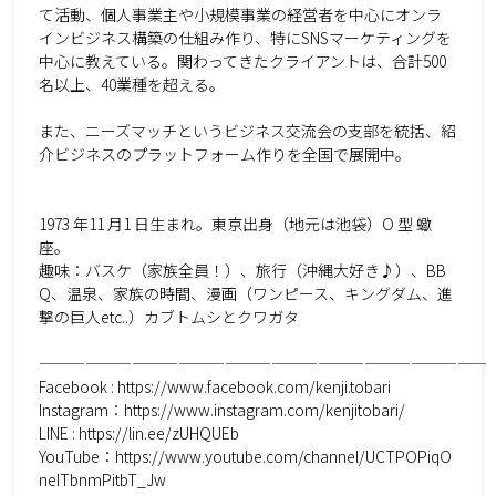
て活動、個人事業主や小規模事業の経営者を中心にオンラ
インビジネス構築の仕組み作り、特にSNSマーケティングを
中心に教えている。関わってきたクライアントは、合計500
名以上、40業種を超える。
また、ニーズマッチというビジネス交流会の支部を統括、紹
介ビジネスのプラットフォーム作りを全国で展開中。
1973 年11 月1 日生まれ。東京出身（地元は池袋）O 型 蠍
座。
趣味：バスケ（家族全員！）、旅行（沖縄大好き♪）、BB
Q、温泉、家族の時間、漫画（ワンピース、キングダム、進
撃の巨人etc..）カブトムシとクワガタ
—————————————————————————————
Facebook : https://www.facebook.com/kenji.tobari
Instagram：https://www.instagram.com/kenjitobari/
LINE : https://lin.ee/zUHQUEb
YouTube：https://www.youtube.com/channel/UCTPOPiqO
neITbnmPitbT_Jw