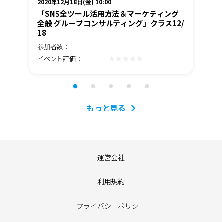
2020年12月18日(金) 10:00
202
グ
「SNS全ツール活用方法＆マーケティング
「
/2
全般 グループコンサルティング」クラス12/
全
18
20
参加者数：
参
★★★★★
イベント評価：
イ
もっと見る
運営会社
利用規約
プライバシーポリシー