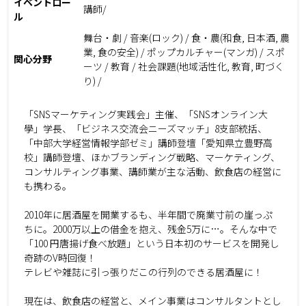
イベントロー
講師/
ル
舞台・劇 / 音楽(ロック) / 食・農(和食, 日本酒, 農
業, 食の安全) / ポップカルチャー(マンガ) / スポ
関心分野
ーツ / 教育 / 社会課題(地域活性化, 教育, 町づく
り) /
「SNSマーケティング実践会」主催、「SNSオンライン大
學」学長、「ビジネス交流会ニーズマッチ」8支部統括、
「中部大学経営情報学部ゼミ」講師登壇「愛知県立豊野高
校」講師登壇、ほかブランディング戦略、マーケティング、
コンサルティング事業、講師業が主な活動、飲食店の経営に
も携わる。
2010年に居酒屋を開業するも、半年間で廃業寸前の崖っぷ
ちに。2000万以上の借金を抱え、残金5万に…。そんな中で
「100 円唐揚げ食べ放題」という日本初のサービスを開発し
奇跡のV時回復！
テレビや雑誌に引っ張りだこの行列のできる居酒屋に！
現在は、飲食店の経営と、メイン事業はコンサルタントとし