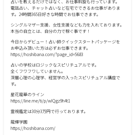
占いを教えるだけではなく、お仕事斡旋も行っています。
電話占い、チャット占いなど在宅でできるお仕事がありま
す。24時間365日好きな時間でお仕事できます。
シングルマザー支援、女性支援なども力を入れております。
本当の自立とは、自分の力で稼ぐ事です！
今日からデビュー！占い師クイックスタートパッケージを
お申込み頂いた方は必ずお仕事できます。
https://hoshibana.com/?page_id=5683
占いの学校はロジックなスピリチュアルです。
全くフワフワしていません。
深層心理の心理学、経営学の入ったスピリチュアル講座で
す。
星花龍華のライン
https://line.me/ti/p/wIQgz9h4t1
霊視鑑定は30分3万円で行っております。
龍輝学園
https://hoshibana.com/