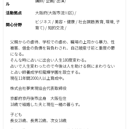
講師/ 企画/ 出演/
ル
活動拠点
大阪府(大阪市淀川区) /
ビジネス / 美容・健康 / 社会課題(教育, 環境, 子
関心分野
育て) / 知的交流 /
父親からの虐待、学校での虐め、職場の上司から暴力、性
被害、借金の負債を背負わされ、自己破産寸前と重度の鬱
になる。
そんな時に占いに出会い人生180度変わる。
占いで人生変わったので今後は人を助ける側にまわりない
と占い師養成学校龍輝学園を設立する。
現在11年間2000人以上育成中。
株式会社夢実現協会代表取締役
京都府京丹後市出身 大阪在住
18歳で結婚した夫と現在一緒の暮らす。
子ども
長女23歳、長男22歳、次女18歳