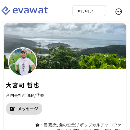
大宮司 哲也
合同会社At UMA/代表
メッセージ
食・農(農業, 食の安全) / ポップカルチャー(ファ