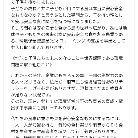
て子供を授かりました。
子どもの成長と共に子どもが口にする食は本当に安心安全
なものなのか？と言うふとした疑問から、子を持つ親とし
て安心安全な食に関心を持つ様になりました。
そして関心は安心安全な食から農の世界へ広がり、遂には地
球や子どもたちの未来の為に安心安全な食を創る農業であ
る、環境保全型農業(ビオファーミング)の支援を事業として
参入し取り組んでおります。
《地球と子供たちの未来を守ること＝世界課題である環境
問題に取り組むこと》
これからの時代、企業はもちろんの事、一部の影響力のあ
る人々だけでなく、私たち一般市民も環境経営分野のリテ
ラシーを上げる必要がありますが、現状はまだまだ教育者
が足りない状況です。
その為、現在、弊社では環境経営分野の教育者の育成・輩
出する事業にも携わっております。
私たちの食卓に並ぶ野菜を安心安全なものにする為には、
一人一人が知識を持ち、普段の食材選びや消費からその食
材を生産する生産者者を増やして行く必要があります。
また、地球環境と同じく、日本の未来の為に地方を活性