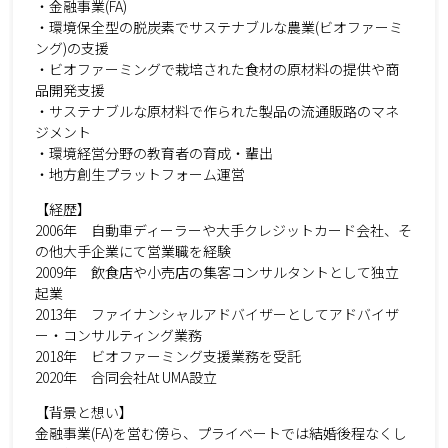
・金融事業(FA)
・環境保全型の脱炭素でサステナブルな農業(ビオファーミ
ング)の支援
・ビオファーミングで栽培された食材の原材料の提供や商
品開発支援
・サステナブルな原材料で作られた製品の流通販路のマネ
ジメント
・環境経営分野の教育者の育成・輩出
・地方創生プラットフォーム運営
【経歴】
2006年 自動車ディーラーや大手クレジットカード会社、そ
の他大手企業にて営業職を経験
2009年 飲食店や小売店の集客コンサルタントとして独立
起業
2013年 ファイナンシャルアドバイザーとしてアドバイザ
ー・コンサルティング業務
2018年 ビオファーミング支援業務を受託
2020年 合同会社At UMA設立
【背景と想い】
金融事業(FA)を営む傍ら、プライベートでは結婚後程なくし