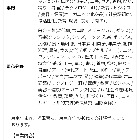
ッション) / 伝統文化(茶道, 工芸, 華道, 着物, 祭り,
専門
踊り・舞踊) / テクノロジー(IT) / 教育 / ビジネス
/ 美容・健康(オーガニック化粧品) / 社会課題(地
域活性化, 教育, 環境, 防災, 子育て) /
舞台・劇(現代劇, 古典劇, ミュージカル, ダンス) /
音楽(クラシック, ジャズ, ロック, 雅楽, ポップス,
民謡) / 食・農(和食, 日本酒, 和菓子, 洋菓子, 創作
料理, 農業, 食の安全) / ポップカルチャー(アニメ,
ファッション, マンガ) / 歴史(日本史, 世界史) / 伝
統文化(茶道, 工芸, 華道, 書道, 着物, 祭り, 踊り・
関心分野
舞踊) / アート(現代アート, 絵画, 彫刻, 写真) / ス
ポーツ / 文学(古典文学, 詩) / 建築(現代建築, 古典
建築) / テクノロジー(IT) / 医療 / 教育 / ビジネス /
美容・健康(オーガニック化粧品) / 社会課題(地域
活性化, 教育, 環境, 防災, 町づくり, 子育て, エネ
ルギー) / 知的交流(政策研究, 国際関係) /
東京生まれ、埼玉育ち、東京在住の40代で会社経営をして
おります。
【事業内容】