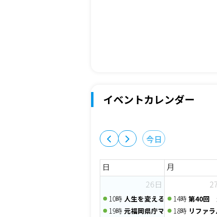
イベントカレンダー
今日
日
月
26日
2
10時
人生を変える一番大切な習慣～
14時
第40回
19時
元福岡県庁マンFPが伝える
18時
リファラ