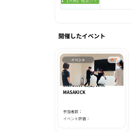
10時
【大阪】経営シミュレーションゲーム経
開催したイベント
イベント
終了
2025年3月14日(金) 18:00
MASAKICK
参加者数：
イベント評価：