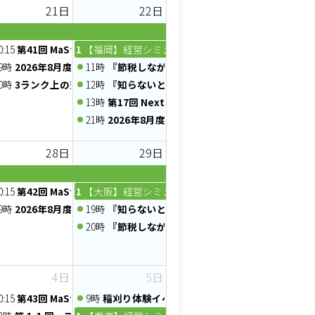
21日
22日
2026年 8月 Web例会【ニーズマッチ】
0:15
第41回 MaSterMind chapter 定例会
10時
【福岡】経営シミュレーションゲーム経営戦略実践セミナ
う習慣を始めよう〜
コミュニティー【Food Biz Online】
9時
2026年8月度 AG×2リアル＆オンライン交流会！
11時
『節税しながら社長の手取りを増やす』元福岡県
う習慣を始めよう〜
0時
3ランク上の交流会（8/21）
12時
『知らないと損する!税金の還付と負担軽減の仕
り方～ 心と向き合う習慣を始めよう
13時
第17回 Next Tech EXPO
21時
2026年8月度 AG×2夜話 ～ 「薬屋のひと
28日
29日
キホン ～」
セミナー「共同創業のリスクと対策」
0:15
第42回 MaSterMind chapter 定例会
10時
【大阪】経営シミュレーションゲーム経営戦略実践セミナ
プ】
9時
2026年8月度 AG×2 プレゼンゼミ - えじゼミ
19時
『知らないと損する!税金の還付と負担軽減の仕
20時
『節税しながら社長の手取りを増やす』元福岡県
4日
5日
0:15
第43回 MaSterMind chapter 定例会
9時
稲刈り体験イベント