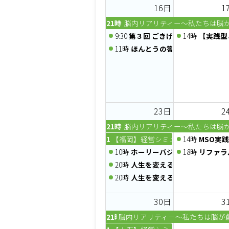
16日
1
21時
脳内リアリティー～私たちは脳
9:30
第３回 ごきげんマルシェ
14時
【実践型
11時
ほんとうの答えが動き出す、
23日
2
21時
脳内リアリティー～私たちは脳
10時
【福岡】経営シミュレーションゲーム経
14時
MSO実
10時
ホーリーバジルワークショッ
18時
リファラ
20時
人生を変える一番大切な習慣～
20時
人生を変える一番大切な習慣～
30日
3
21時
脳内リアリティー～私たちは脳が