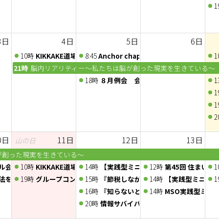
『節税しながら社長の手取りを増やす』オンラインセミナー
1
担を減らす「賢約(けんやく)サポート」オンラインセミナー
3日
4日
5日
6日
潜在意識の扉 〜心をゆるめて、内側の声にふれる体験〜
10時
KIKKAKE道場 -自己PR道場-
8:45
Anchor chapter 定例会 2026/8/5
1
21時
脳内リアリティー～私たちは脳が創った現実を生きている～
18時
８月例会 会員ディスカッション
1
1
1
2
0日
11日
12日
13日
山の日
が創った現実を生きている～
ル会議〜人脈交換会〜
10時
KIKKAKE道場 -ロープレ道場-
14時
【実践型ミニセミナー】紙1枚でお客さ
12時
第45回 住まいの
1
法を知って医者いらずvol.19【人の誕生と成長】
19時
グループコンサル〜企画会議〜
15時
『節税しながら社長の手取りを増やす』
14時
【実践型ミニセ
1
BQ＆夜の昆虫観察会
16時
『知らないと損する!税金の還付と負担
14時
MSO実践型ミニ
ム部 ～ 通称：くらげ部ゲーム会」2026年8月度ゲーム会♪
20時
情報サバイバル勉強会Vol.22「ニ