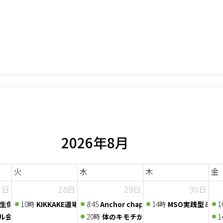
2026年8月
火
水
木
金
7日
28日
29日
30日
40年の学びと実践からお伝えする、心と身体の関係～
 生保営業支援EXPO
10時
KIKKAKE道場 -アイデア道場-
8:45
Anchor chapter 定例会 2026/7/29
14時
MSO実践型ミニ
1
『節税しながら社長の手取りを増やす』オンラインセミナー
ル会議〜人脈交換会〜
20時
体のキモチが分かる講座vol.21 
1