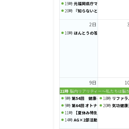
19時
元福岡県庁マンFPが伝える
20時
『知らないと損する』家計の負
2日
10時
ほんとうの答えが動き出す、
9日
1
21時
脳内リアリティー～私たちは脳
9時
第54回 健康のミライEXPO
18時
リファラ
9時
第64回 オトナフェスタ
20時
気功健康
11時
【夏休み特別企画】川遊び＆B
14時
AG×2部活動「クラシックゲー