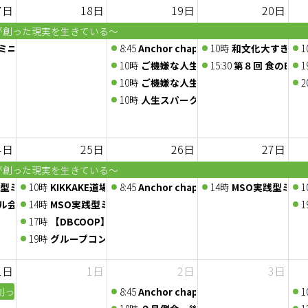
7日
18日
19日
20日
が創った現実を生きている～
ミニセミナー】使える！資金繰り表作成実践セミナー
8:45
Anchor chapter 定例会 2026/8/19
10時
和文化大すき支部 
1
潜在意識の扉 〜心をゆるめて、内側の声にふれる体験〜
10時
ご機嫌な人生の作り方～ 心と向き合
15:30
第８回 食のBtoB
1
10時
ご機嫌な人生の作り方～ 心と向き合
2
10時
人生スパークル部 ～ご機嫌な人生の作
4日
25日
26日
27日
が創った現実を生きている～
営戦略実践セミナー＜2026年8月22日～23日＞
践型ミニセミナー「はじめての補助金【入門編】～ 種類・調べ方・申請の
10時
KIKKAKE道場 -アイデア道場-
8:45
Anchor chapter 定例会 2026/8/26
14時
MSO実践型ミニ
1
プ
ル会議〜人脈交換会〜
14時
MSO実践型ミニセミナー 【起業アイデア整理 ワークショッ
1
40年の学びと実践からお伝えする、心と身体の関係～
17時
【DBCOOP】第133回 公開セミナー 兼 懇親会
40年の学びと実践からお伝えする、心と身体の関係～
19時
グループコンサル〜企画会議〜
1日
1日
2日
3日
創った現実を生きている～
8:45
Anchor chapter 定例会 2026/9/2
1