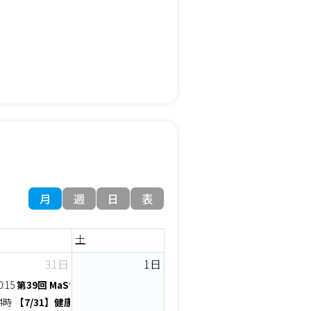
月
週
日
表
土
31日
1日
セミナー【はじめての創業基礎セミナー】
0:15
第39回 MaSterMind chapter 定例会
あなたの体、ホワイト企業？～もし【胃】だったら、ここで働きたい？～
4時
【7/31】健康★すカイラーク交流会