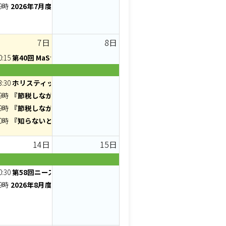
9時
2026年7月度 AG×2 プレゼンゼミ - えじゼミ
7日
8日
0:15
第40回 MaSterMind chapter 定例会
3:30
ホリスティック医学入門（コロナパンデミック編）Vol.9
9時
『節税しながら社長の手取りを増やす』元福岡県庁35年勤務FPが伝
9時
『節税しながら社長の手取りを増やす方法』～元福岡県庁35年勤務F
0時
『知らないと損する!税金の還付と負担軽減の仕組み』～3分AI診断
14日
15日
まを動かす！Canvaチラシ実践
ミライEXPO
0:30
第58回ニーズマッチご縁に感謝支部
元福岡県庁35年勤務FPが伝える出張旅費規程AI診断付きオンライン
ミナー】価格に迷うときこそ、価値を見つめ直そう！
9時
2026年8月度 AG×2 - オンライン交流会
軽減の仕組み』～3分AI診断付きオンラインセミナー
セミナー 【国の制度で賢く節税セミナー】“納得”と“信頼”のバランス
ュースで取り上げられない社会システムの闇」