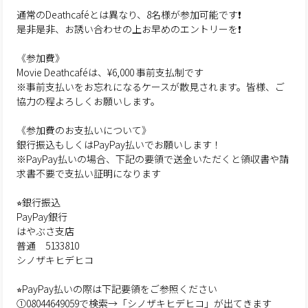
通常のDeathcaféとは異なり、8名様が参加可能です❗️
是非是非、お誘い合わせの上お早めのエントリーを❗️
《参加費》
Movie Deathcaféは、¥6,000 事前支払制です
※事前支払いをお忘れになるケースが散見されます。皆様、ご
協力の程よろしくお願いします。
《参加費のお支払いについて》
銀行振込もしくはPayPay払いでお願いします！
※PayPay払いの場合、下記の要領で送金いただくと領収書や請
求書不要で支払い証明になります
⭐︎銀行振込
PayPay銀行
はやぶさ支店
普通 5133810
シノザキヒデヒコ
⭐︎PayPay払いの際は下記要領をご参照ください
①08044649059で検索→「シノザキヒデヒコ」が出てきます