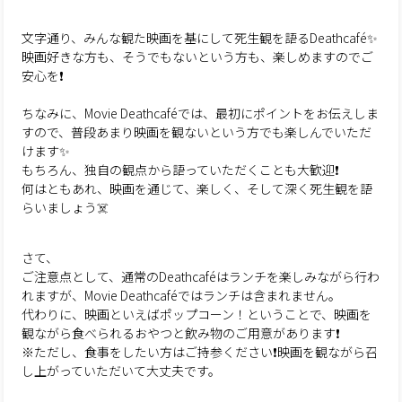
文字通り、みんな観た映画を基にして死生観を語るDeathcafé✨
映画好きな方も、そうでもないという方も、楽しめますのでご
安心を❗️
ちなみに、Movie Deathcaféでは、最初にポイントをお伝えしま
すので、普段あまり映画を観ないという方でも楽しんでいただ
けます✨
もちろん、独自の観点から語っていただくことも大歓迎❗️
何はともあれ、映画を通じて、楽しく、そして深く死生観を語
らいましょう☠️
さて、
ご注意点として、通常のDeathcaféはランチを楽しみながら行わ
れますが、Movie Deathcaféではランチは含まれません。
代わりに、映画といえばポップコーン！ということで、映画を
観ながら食べられるおやつと飲み物のご用意があります❗️
※ただし、食事をしたい方はご持参ください❗️映画を観ながら召
し上がっていただいて大丈夫です。