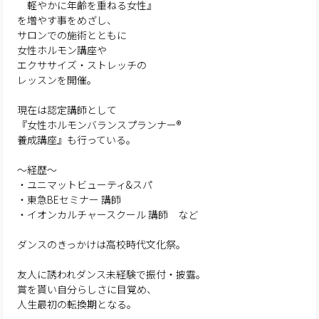
軽やかに年齢を重ねる女性』
を増やす事をめざし、
サロンでの施術とともに
女性ホルモン講座や
エクササイズ・ストレッチの
レッスンを開催。
現在は認定講師として
『女性ホルモンバランスプランナー®︎
養成講座』も行っている。
〜経歴〜
・ユニマットビューティ&スパ
・東急BEセミナー 講師
・イオンカルチャースクール 講師 など
ダンスのきっかけは高校時代文化祭。
友人に誘われダンス未経験で振付・披露。
賞を貰い自分らしさに目覚め、
人生最初の転換期となる。