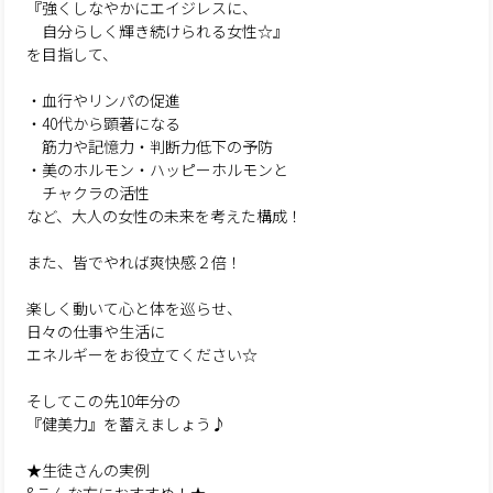
『強くしなやかにエイジレスに、
自分らしく輝き続けられる女性☆』
を目指して、
・血行やリンパの促進
・40代から顕著になる
筋力や記憶力・判断力低下の予防
・美のホルモン・ハッピーホルモンと
チャクラの活性
など、大人の女性の未来を考えた構成！
また、皆でやれば爽快感２倍！
楽しく動いて心と体を巡らせ、
日々の仕事や生活に
エネルギーをお役立てください☆
そしてこの先10年分の
『健美力』を蓄えましょう♪
★生徒さんの実例