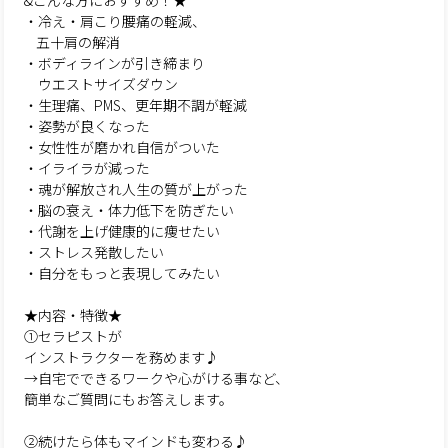
&こんな方におすすめ！★
・冷え・肩こり腰痛の軽減、
五十肩の解消
・ボディラインが引き締まり
ウエストサイズダウン
・生理痛、PMS、更年期不調が軽減
・姿勢が良くなった
・女性性が磨かれ自信がついた
・イライラが減った
・魂が解放され人生の質が上がった
・脳の衰え・体力低下を防ぎたい
・代謝を上げ健康的に痩せたい
・ストレス発散したい
・自分をもっと表現してみたい
★内容・特徴★
①セラピストが
インストラクターを務めます♪
→自宅でできるワークや心がける事など、
簡単なご質問にもお答えします。
②続けたら体もマインドも変わる♪