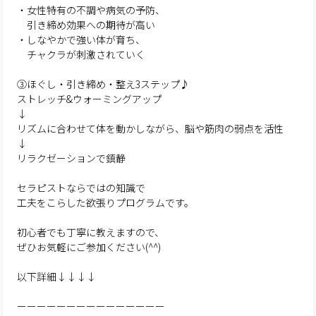
・女性特有の不調や病気の予防、
引き締め効果への期待が高い
・しなやかで強い体が育ち、
チャクラが刺激されていく
③ほぐし・引き締め・整え3ステップ♪
ストレッチ&ウォーミングアップ
↓
リズムに合わせて体を動かしながら、脳や筋肉の弱点を活性
↓
リラクゼーションで鎮静
セラピストならではの知識で
工夫をこらした欲張りプログラムです。
初心者でも丁寧に教えますので、
ぜひお気軽にご参加ください(^^)
以下詳細↓↓↓↓
ーーーーーーーーーーーーーーー