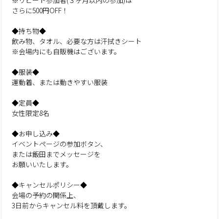
※リピート参加者(３ヶ月以内の参加)は
さらに500円OFF！
◆持ち物◆
飲み物、タオル、必要な方は汗拭きシート
※会場内にも自販機はございます。
◆服装◆
運動着、または動きやすい服装
◆定員◆
女性限定8名
◆お申し込み◆
イベントページの参加ボタン、
または飯田までメッセージを
お願いいたします。
◆キャンセルポリシー◆
会場の予約の関係上、
3日前からキャンセル料を頂戴します。