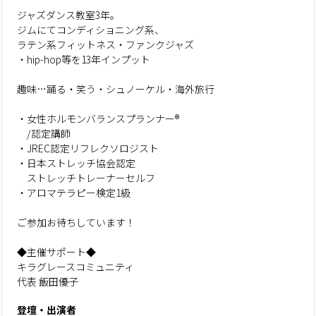
ジャズダンス教室3年。
ジムにてコンディショニング系、
ラテン系フィットネス・ファンクジャズ
・hip-hop等を13年インプット
趣味…踊る・笑う・シュノーケル・海外旅行
・女性ホルモンバランスプランナー®︎
/認定講師
・JREC認定リフレクソロジスト
・日本ストレッチ協会認定
ストレッチトレーナーセルフ
・アロマテラピー検定1級
ご参加お待ちしています！
◆主催サポート◆
キラグレースコミュニティ
代表 飯田優子
登壇・出演者