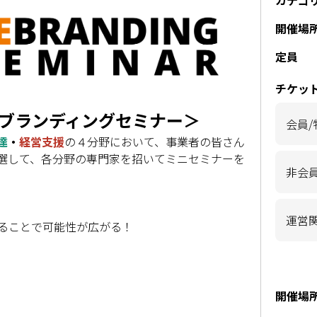
カテゴ
開催場
定員
チケッ
ブランディングセミナー＞
会員
達
・
経営支援
の４分野において、事業者の皆さん
選して、各分野の専門家を招いてミニセミナーを
非会員
運営
ることで可能性が広がる！
開催場