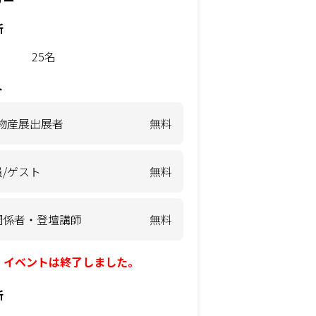
リー
所
25名
ト
/物産展出展者
無料
/ゲスト
無料
関係者・登壇講師
無料
イベントは終了しました。
所