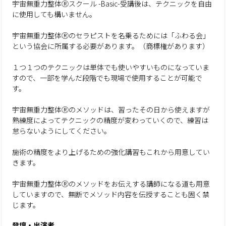
宇宙無重力整体Ⓡスクール -Basic-受講後は、テクニックを自由
に使用しても構いません。
宇宙無重力整体Ⓡのセラピストを名乗るためには「ふわる会」
という協会に所属する必要があります。（商標権があります）
１つ１つのテクニックは単体でも使いやすいものになっていま
すので、一部を学んだ段階でも現場で使用することが可能で
す。
宇宙無重力整体Ⓡのメソッドは、習ったその日から使えますが
熟練度によってテクニックの精度が変わっていくので、練習は
怠らないようにしてください。
施術の精度をより上げるための強化講習もこれから用意してい
きます。
宇宙無重力整体Ⓡのメソッドをお伝えする講師になる道も用意
していますので、無断でメソッド内容を伝授することも固く禁
じます。
登壇・出演者