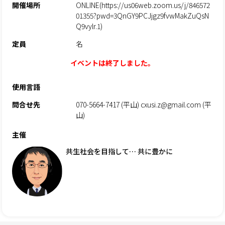
開催場所
ONLINE(https://us06web.zoom.us/j/846572
01355?pwd=3QnGY9PCJjgz9fvwMakZuQsN
Q9vylr.1)
定員
名
イベントは終了しました。
使用言語
問合せ先
070-5664-7417 (平山) cxusi.z@gmail.com (平
山)
主催
共生社会を目指して… 共に豊かに