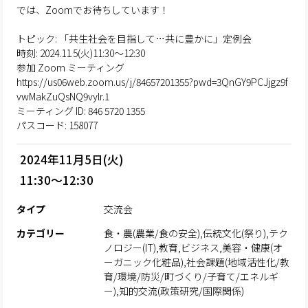
では、Zoomでお待ちしています！
トピック: 「共生社会を目指して…共に豊かに」定例会
時刻: 2024.11.5(火)11:30～12:30
参加 Zoom ミーティング
https://us06web.zoom.us/j/84657201355?pwd=3QnGY9PCJjgz9f
vwMakZuQsNQ9vylr.1
ミーティング ID: 846 5720 1355
パスコード: 158077
2024年11月5日(火)
11:30～12:30
タイプ
交流会
カテゴリー
食・農(農業/食の安全),伝統文化(祭り),テク
ノロジー(IT),教育,ビジネス,美容・健康(オ
ーガニック化粧品),社会課題(地域活性化/教
育/環境/防災/町づくり/子育て/エネルギ
ー),知的交流(政策研究/国際関係)