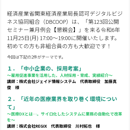
経済産業省関東経済産業局長認可デジタルビジ
ネス協同組合（DBCOOP）は、「第123回公開
セミナー兼月例会【懇親会】」を来る令和6年
11月25日(月) 17:00～19:00に開催いたします。
初めての方も非組合員の方も大歓迎です！
今回は下記の2件がテーマです。
１．「中小企業の、採用考案」
～雇用促進事業を活用した、人材採用・育成、実績紹介～
講師：株式会社ジェイド情報システム 代表取締役 加藤真
俊 様
２．「近年の医療業界を取り巻く環境につい
て」
～医療DXとは…。サイロ化したシステムに業務の自動化で改革
を～
講師：株式会社REGIX 代表取締役 川村拓也 様