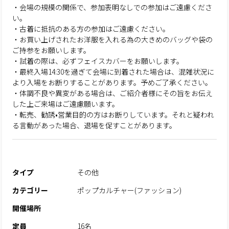
・会場の規模の関係で、参加表明なしでの参加はご遠慮くださ
い。
・古着に抵抗のある方の参加はご遠慮ください。
・お買い上げされたお洋服を入れる為の大きめのバッグや袋の
ご持参をお願いします。
・試着の際は、必ずフェイスカバーをお願いします。
・最終入場14:30を過ぎて会場に到着された場合は、混雑状況に
より入場をお断りすることがあります。予めご了承ください。
・体調不良や異変がある場合は、ご紹介者様にその旨をお伝え
した上ご来場はご遠慮願います。
・転売、勧誘•営業目的の方はお断りしています。それと疑われ
る言動があった場合、退場を促すことがあります。
タイプ
その他
カテゴリー
ポップカルチャー(ファッション)
開催場所
定員
16名