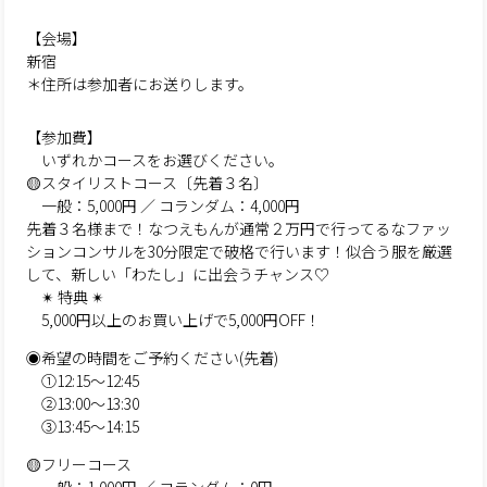
【会場】
新宿
＊住所は参加者にお送りします。
【参加費】
いずれかコースをお選びください。
🟡スタイリストコース〔先着３名〕
一般：5,000円 ／ コランダム：4,000円
先着３名様まで！なつえもんが通常２万円で行ってるなファッ
ションコンサルを30分限定で破格で行います！似合う服を厳選
して、新しい「わたし」に出会うチャンス♡
✴︎ 特典 ✴︎
5,000円以上のお買い上げで5,000円OFF！
◉希望の時間をご予約ください(先着)
①12:15〜12:45
②13:00〜13:30
③13:45〜14:15
🟡フリーコース