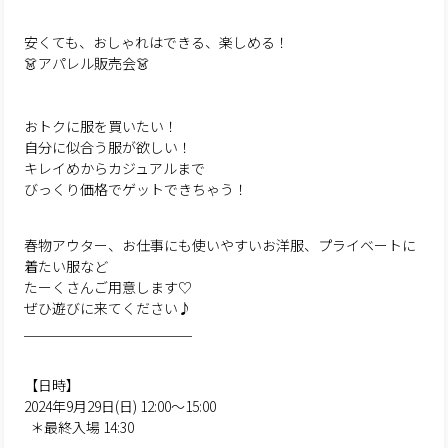
安くても、おしゃれはできる、楽しめる！
👗アパレル販売会👗
おトクに服を買いたい！
自分に似合う服が欲しい！
キレイめからカジュアルまで
びっくり価格でゲットできちゃう！
春物アウター、お仕事にも使いやすいお洋服、プライベートに
着たい服など
たーくさんご用意します♡
ぜひ遊びに来てください♪
＿＿＿＿＿＿＿＿＿＿＿＿
【日時】
2024年9月29日(日) 12:00〜15:00
＊最終入場 14:30