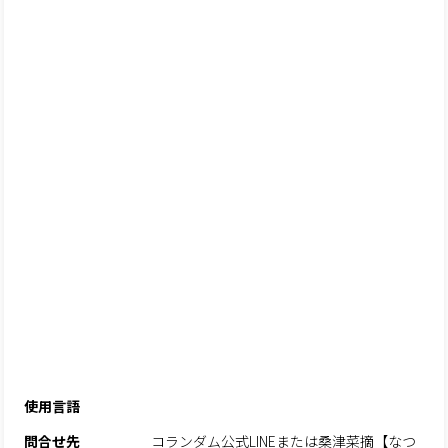
使用言語
問合せ先
コランダム公式LINEまたは桑津菜摘【なつ