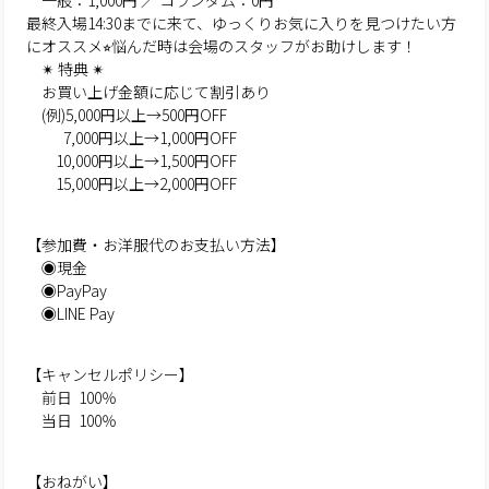
一般：1,000円 ／ コランダム：0円
最終入場14:30までに来て、ゆっくりお気に入りを見つけたい方
にオススメ⭐︎悩んだ時は会場のスタッフがお助けします！
✴︎ 特典 ✴︎
お買い上げ金額に応じて割引あり
(例)5,000円以上→500円OFF
7,000円以上→1,000円OFF
10,000円以上→1,500円OFF
15,000円以上→2,000円OFF
【参加費・お洋服代のお支払い方法】
◉現金
◉PayPay
◉LINE Pay
【キャンセルポリシー】
前日 100％
当日 100％
【おねがい】