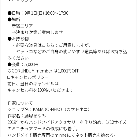
・イヤリング
●日時：9月1日(日) 16:00～17:30
●場所
新宿エリア
→決まり次第ご案内します
●お持ち物
・必要な道具はこちらでご用意しますが、
ヤットコなどのご自身の使いやすい道具等あればお持ち込
みください
●会費：5,000円
♡CORUNDUM member は1,000円OFF
◻️キャンセルポリシー
前日、当日のキャンセルは
キャンセル料を100%いただきます
作家について
ショップ名：KAMADO-NEKO（カマドネコ）
作家名：藤塚あゆみ
2019年からハンドメイドアクセサリーを作り始め、1/12サイズ
のミニチュアフードの作成にも着手。
ハンドメイド販売専門のminneにてネット販売を始める。