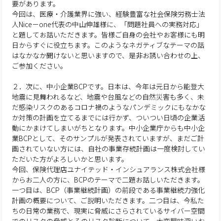
要があります。
今回は、医療・介護業界に強い、経験豊富な社会保険労務士法
人Nice－one代表の中山伸雄様に、「問題社員への実務対応」
と題してお話いただきます。皆様ご自身の会社やお客様にも明
日からすぐに役立ちます。このようなネガティブなテーマの話
はなかなか聞けないと思いますので、是非お誘い合わせの上、
ご参加ください。
２．次に、中小企業BCPです。日本は、今年は元日から能登大
地震に見舞われるなど、地震や台風などの自然災害も多く、未
だ感染リスクのあるコロナ禍のようなパンデミックにもなかな
か対策の計画を立てるまでには行かず、ついつい日頃の企業活
動にかまけてしまいがちとなります。中小企業庁からも中小企
業BCPとして、そのサンプルが発表されていますが、まだご計
画されていない方には、自社の事業存続計画は一度検討してい
ただいた方がよろしいかと思います。
今回、保険代理店ユナイテッド・インシュアランス株式会社様
からお二人の方に、BCPのテーマで二題お話しいただきます。
一つ目は、BCP（事業継続計画）の前段である事業継続力強化
計画の概要について、ご説明いただきます。二つ目は、今私た
ちの日常の業務で、現実に脅威にさらされているサイバー空間