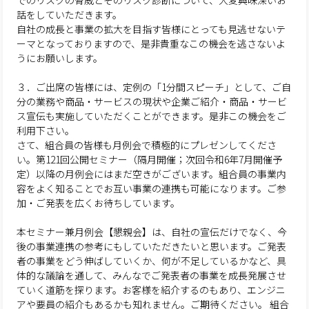
でのリスクの脅威とそのリスク診断について、大変興味深いお
話をしていただきます。
自社の成長と事業の拡大を目指す皆様にとっても見逃せないテ
ーマとなっておりますので、是非貴重なこの機会を逃さないよ
うにお願いします。
３．ご出席の皆様には、定例の「1分間スピーチ」として、ご自
分の業務や商品・サービスの現状や企業ご紹介・商品・サービ
ス宣伝も実施していただくことができます。是非この機会をご
利用下さい。
さて、組合員の皆様も月例会で積極的にプレゼンしてくださ
い。第121回公開セミナー（隔月開催；次回令和6年7月開催予
定）以降の月例会にはまだ空きがございます。組合員の事業内
容をよく知ることでお互い事業の連携も可能になります。ご参
加・ご発表を広くお待ちしています。
本セミナー兼月例会【懇親会】は、自社の宣伝だけでなく、今
後の事業連携の参考にもしていただきたいと思います。ご発表
者の事業をどう伸ばしていくか、何が不足しているかなど、具
体的な議論を通して、みんなでご発表者の事業を成長発展させ
ていく道筋を探ります。お客様を紹介するのもあり、エンジニ
アや要員の紹介もあるかも知れません。ご期待ください。 組合