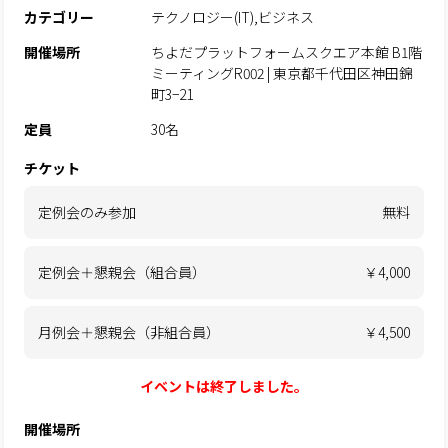
カテゴリー
テクノロジー(IT),ビジネス
開催場所
ちよだプラットフォームスクエア本館 B1階
ミーティングR002 | 東京都千代田区神田錦
町3−21
定員
30名
チケット
定例会のみ参加
無料
定例会＋懇親会（組合員）
￥4,000
月例会＋懇親会（非組合員）
￥4,500
イベントは終了しました。
開催場所