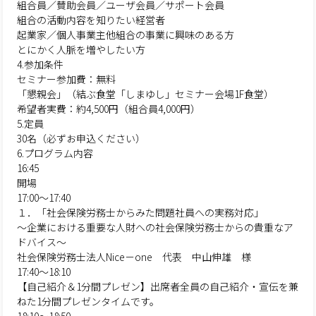
組合員／賛助会員／ユーザ会員／サポート会員
組合の活動内容を知りたい経営者
起業家／個人事業主他組合の事業に興味のある方
とにかく人脈を増やしたい方
4.参加条件
セミナー参加費：無料
「懇親会」（結ぶ食堂「しまゆし」セミナー会場1F食堂）
希望者実費：約4,500円（組合員4,000円）
5.定員
30名（必ずお申込ください）
6.プログラム内容
16:45
開場
17:00～17:40
１．「社会保険労務士からみた問題社員への実務対応」
～企業における重要な人財への社会保険労務士からの貴重なア
ドバイス～
社会保険労務士法人Nice－one 代表 中山伸雄 様
17:40～18:10
【自己紹介＆1分間プレゼン】出席者全員の自己紹介・宣伝を兼
ねた1分間プレゼンタイムです。