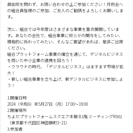
員如何を問わず、お誘い合わせの上ご参加ください！月例会へ
の組合員皆様のご参加、ご友人のご勧誘をよろしくお願いしま
す。
次に、組合では今年度はさまざまな事業を重点展開していま
す。あなたの会社で、組合事業に何らかの関与をしてみたい、
積極的に係わってみたい、そんなご要望があれば、是非ご出席
ください。
組合プラットフォーム事業の確立を通じて、デジタルビジネス
を用いた中小企業の連携を図ろう！
・クラウドの時代、「デジタルビジネス」はますます市場が拡
大！
・新しい組合事業を立ち上げ、新デジタルビジネスに参加しよ
う！
1.開催日時
2024（令和6）年5月27日（月）17:00～19:00
2.開催場所
ちよだプラットフォームスクエア本館 B1階 ミーティングR002
（東京都千代田区神田錦町3−21）
3.参加者