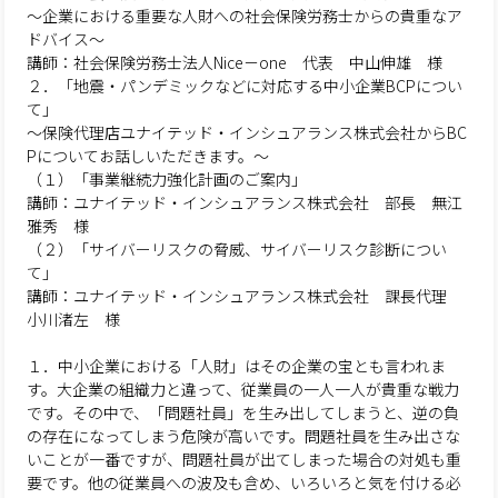
～企業における重要な人財への社会保険労務士からの貴重なア
ドバイス～
講師：社会保険労務士法人Nice－one 代表 中山伸雄 様
２．「地震・パンデミックなどに対応する中小企業BCPについ
て」
～保険代理店ユナイテッド・インシュアランス株式会社からBC
Pについてお話しいただきます。～
（１）「事業継続力強化計画のご案内」
講師：ユナイテッド・インシュアランス株式会社 部長 無江
雅秀 様
（２）「サイバーリスクの脅威、サイバーリスク診断につい
て」
講師：ユナイテッド・インシュアランス株式会社 課長代理
小川渚左 様
１．中小企業における「人財」はその企業の宝とも言われま
す。大企業の組織力と違って、従業員の一人一人が貴重な戦力
です。その中で、「問題社員」を生み出してしまうと、逆の負
の存在になってしまう危険が高いです。問題社員を生み出さな
いことが一番ですが、問題社員が出てしまった場合の対処も重
要です。他の従業員への波及も含め、いろいろと気を付ける必