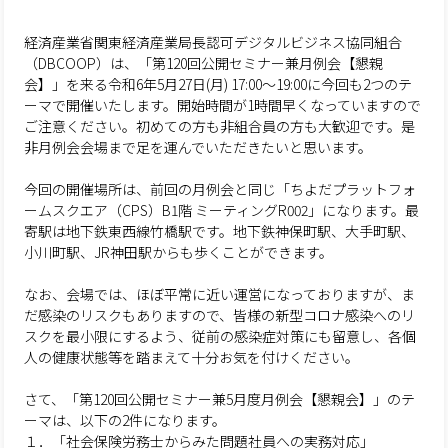
経済産業省関東経済産業局長認可デジタルビジネス協同組合
（DBCOOP）は、「第120回公開セミナー兼月例会【懇親
会】」を来る令和6年5月27日(月) 17:00～19:00に今回も2つのテ
ーマで開催いたします。開始時間が1時間早くなっていますので
ご注意ください。初めての方も非組合員の方も大歓迎です。是
非月例会会場まで足を運んでいただきたいと思います。
今回の開催場所は、前回の月例会と同じ「ちよだプラットフォ
ームスクエア（CPS）B1階 ミーティングR002」になります。最
寄駅は地下鉄東西線竹橋駅です。地下鉄神保町駅、大手町駅、
小川町駅、JR神田駅からも歩くことができます。
なお、会場では、ほぼ平常に近い運営になっておりますが、ま
だ感染のリスクもありますので、皆様の新型コロナ感染へのリ
スクを最小限にするよう、従前の感染症対策にも留意し、各個
人の健康状態等を踏まえて十分お気を付けください。
さて、「第120回公開セミナー兼5月度月例会【懇親会】」のテ
ーマは、以下の2件になります。
１．「社会保険労務士からみた問題社員への実務対応」