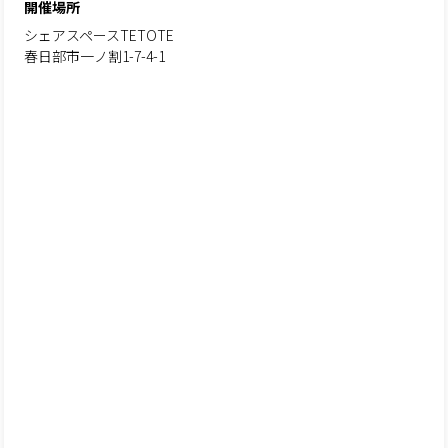
開催場所
シェアスペースTETOTE
春日部市一ノ割1-7-4-1