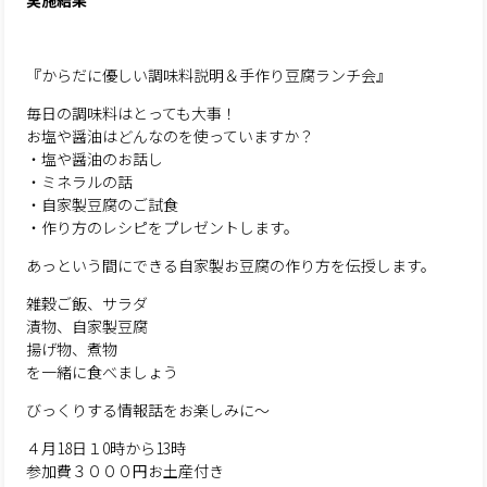
実施結果
『からだに優しい調味料説明＆手作り豆腐ランチ会』
毎日の調味料はとっても大事！
お塩や醤油はどんなのを使っていますか？
・塩や醤油のお話し
・ミネラルの話
・自家製豆腐のご試食
・作り方のレシピをプレゼントします。
あっという間にできる自家製お豆腐の作り方を伝授します。
雑穀ご飯、サラダ
漬物、自家製豆腐
揚げ物、煮物
を一緒に食べましょう
びっくりする情報話をお楽しみに〜
４月18日１0時から13時
参加費３０００円お土産付き