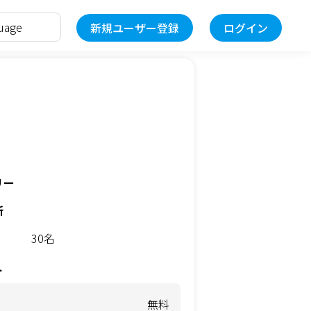
新規ユーザー登録
ログイン
リー
所
30名
ト
無料