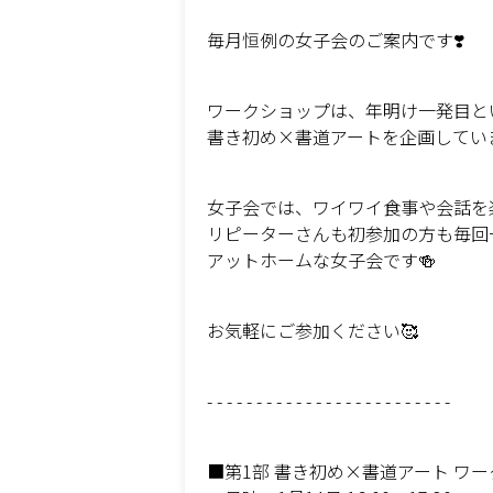
毎月恒例の女子会のご案内です❣️
ワークショップは、年明け一発目と
書き初め×書道アートを企画していま
女子会では、ワイワイ食事や会話を楽
リピーターさんも初参加の方も毎回
アットホームな女子会です🍻
お気軽にご参加ください🥰
- - - - - - - - - - - - - - - - - - - - - - - - -
■第1部 書き初め×書道アート ワ