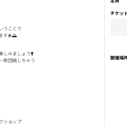
定員
チケッ
いうことで
す🎍🌅
しみましょう❣️
開催場
一致団結しちゃう
ークショップ