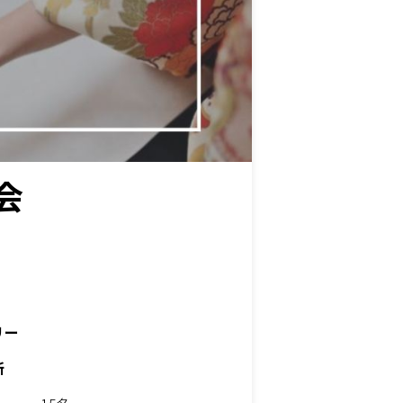
会
リー
所