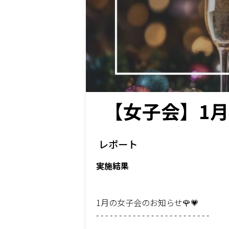
【女子会】1月の
レポート
実施結果
1月の女子会のお知らせ🌹💗
- - - - - - - - - - - - - - - - - - - - - - - - -