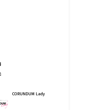
語
先
CORUNDUM Lady