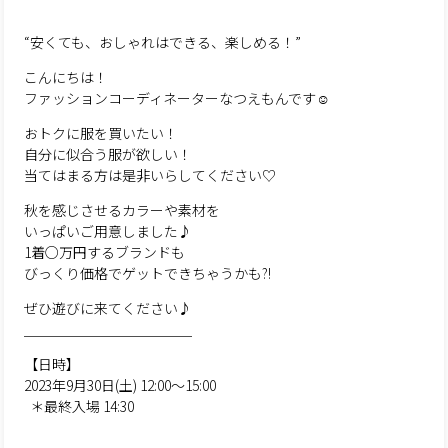
“安くても、おしゃれはできる、楽しめる！”
こんにちは！
ファッションコーディネーターなつえもんです☺︎
おトクに服を買いたい！
自分に似合う服が欲しい！
当てはまる方は是非いらしてください♡
秋を感じさせるカラーや素材を
いっぱいご用意しました♪
1着○万円するブランドも
びっくり価格でゲットできちゃうかも⁈
ぜひ遊びに来てください♪
＿＿＿＿＿＿＿＿＿＿＿＿
【日時】
2023年9月30日(土) 12:00〜15:00
＊最終入場 14:30