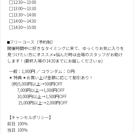
□12:30〜13:00
□13:00〜13:30
□13:30〜14:00
□14:00〜14:30
□14:30〜15:00
⬛︎フリーコース〔予約制〕
開催時間中に好きなタイミングに来て、ゆっくりお気に入りを
見つけたい方にオススメ⭐︎悩んだ時は会場のスタッフがお助け
します！(最終入場の14:30までにお越しください☺︎)
一般：1,000円 ／ コランダム：０円
✴︎ 特典 ✴︎お買い上げ金額に応じて割引あり！
(例)5,000円以上→500円OFF
7,000円以上→1,000円OFF
10,000円以上→1,500円OFF
15,000円以上→2,000円OFF
【キャンセルポリシー】
前日 100％
当日 100％