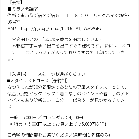
【会場】
■ミラノ会議室
住所：東京都新宿区新宿５丁目-１８-２０ ルックハイツ新宿3
06号室
MAP： https://goo.gl/maps/Lu9JezA1jz7cVWGF7
＊玄関ドアの上部に部屋番号を掲示しています。
＊新宿三丁目駅E1出口を出てすぐの建物です 。隣には「ベロ
ーチェ」というカフェが入っておりますので目印にして下さ
い。
【入場料】コースを一つお選びください
⬛︎スタイリストコース〔予約制〕
なつえもんが30分間限定であなたの専属スタイリストとして、
似合う服をピックアップ！着こなしのポイントや着回しのアド
バイスもあり♡新しい「自分」「似合う」が見つかるチャン
ス！
一般：5,000円 ／ コランダム：4,000円
✴︎ 特典 ✴︎ 5,000円以上のお買い上げで5,000円OFF！
ご希望の時間帯をお選びください(各時間１名様のみ)