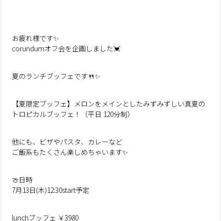
お疲れ様です✨
corundumオフ会を企画しました💓
夏のランチブッフェです🍴✨
【夏限定ブッフェ】メロンをメインとしたみずみずしい真夏の
トロピカルブッフェ！（平日 120分制）
他にも、ビザやパスタ、カレーなど
ご飯系もたくさん楽しめちゃいます✨
🍈日時
7月13日(木)12:30start予定
lunchブッフェ ￥3980