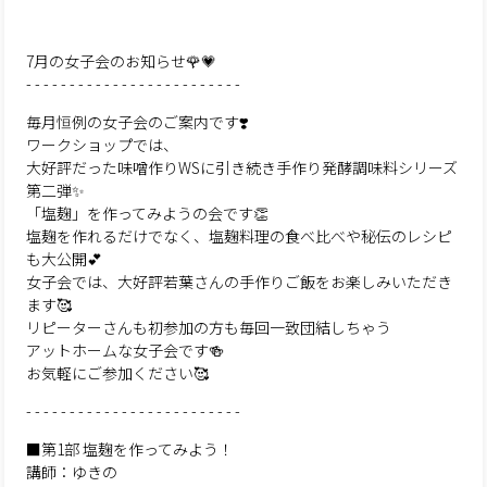
7月の女子会のお知らせ🌹💗
- - - - - - - - - - - - - - - - - - - - - - - - -
毎月恒例の女子会のご案内です❣️
ワークショップでは、
大好評だった味噌作りWSに引き続き手作り発酵調味料シリーズ
第二弾✨
「塩麹」を作ってみようの会です👏
塩麹を作れるだけでなく、塩麹料理の食べ比べや秘伝のレシピ
も大公開💕
女子会では、大好評若葉さんの手作りご飯をお楽しみいただき
ます🥰
リピーターさんも初参加の方も毎回一致団結しちゃう
アットホームな女子会です🍻
お気軽にご参加ください🥰
- - - - - - - - - - - - - - - - - - - - - - - - -
■第1部 塩麹を作ってみよう！
講師：ゆきの