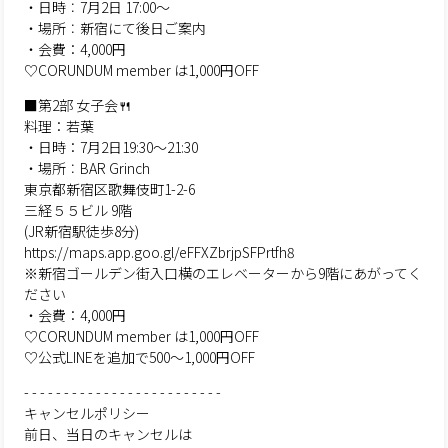
・日時︰7月2日 17:00～
・場所︰新宿にて後日ご案内
・会費：4,000円
♡CORUNDUM member は1,000円OFF
■第2部 女子会🍴
料理：若葉
・日時：7月2日19:30～21:30
・場所︰BAR Grinch
東京都新宿区歌舞伎町1-2-6
三経５５ビル 9階
(JR新宿駅徒歩8分)
https://maps.app.goo.gl/eFFXZbrjpSFPrtfh8
※新宿ゴールデン街入口横のエレベーターから9階にあがってく
ださい
・会費：4,000円
♡CORUNDUM member は1,000円OFF
♡公式LINEを追加で500～1,000円OFF
- - - - - - - - - - - - - - - - - - - - - - - - -
キャンセルポリシー
前日、当日のキャンセルは