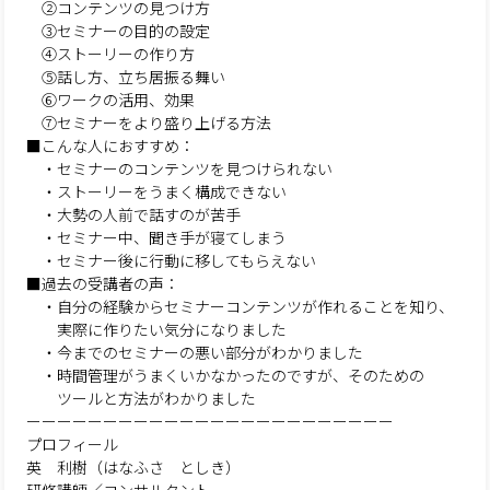
②コンテンツの見つけ方
③セミナーの目的の設定
④ストーリーの作り方
⑤話し方、立ち居振る舞い
⑥ワークの活用、効果
⑦セミナーをより盛り上げる方法
■こんな人におすすめ：
・セミナーのコンテンツを見つけられない
・ストーリーをうまく構成できない
・大勢の人前で話すのが苦手
・セミナー中、聞き手が寝てしまう
・セミナー後に行動に移してもらえない
■過去の受講者の声：
・自分の経験からセミナーコンテンツが作れることを知り、
実際に作りたい気分になりました
・今までのセミナーの悪い部分がわかりました
・時間管理がうまくいかなかったのですが、そのための
ツールと方法がわかりました
ーーーーーーーーーーーーーーーーーーーーーーーー
プロフィール
英 利樹（はなふさ としき）