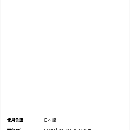
使用言語
日本語
問合せ先
t-hanafusa@abilitylab.tech