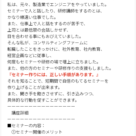
私は、元々、製造業でエンジニアをやっていました。
セミナーで人と話したり、研修講師をするのとは、
かなり縁遠い仕事でした。
また、仕事上で人と話をするのが苦手で、
上司とは最低限の会話しかせず、
目を合わせる事にもおびえていました。
そんな私が、コンサルティングファームに
転職したことをきっかけに、社外教育、社内教育、
経営企画などに従事し、
何度もセミナーや研修の場で壇上に立ちました。
また、他の方のセミナーや研修作りの支援もしました。
『セミナー作りには、正しい手順があります。』
それを知ることで、短期間で自信のもてるセミナーを
作り上げることが出来ます。
また、聞き手を飽きさせずに、引き込みつつ、
具体的な行動を促すことができます。
ーーーーーーーーーーーーーーーー
講座詳細
ーーーーーーーーーーーーーーーー
■セミナーの内容：
①セミナー開催のメリット