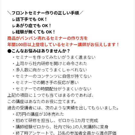
＼フロントセミナー作りの正しい手順／
ㇾ話下手でも OK！
ㇾあがり症でも OK！
ㇾ経験が無くても OK！
商品がバンバン売れるセミナーの作り方を
年間100日以上登壇しているセミナー講師がお伝えします！
●こんなお悩みはありませんか？
・セミナーを作ってみたいがうまく進まない
・上司から社内研修を開けと命令された
・多人数に向かってうまくしゃべれない
・セミナーのコンテンツに自信が持てない
・セミナーでの聞き手の反応が悪い
・セミナーでの時間配分がうまくいかない
上記の項目に１つでも当てはまるのであれば、
この講座はあなたのお役に立てます。
過去の受講者には、次のような実績を出してもらいました。
・8万円の講座が10本売れた
・初めて研修を担当し、ゼロから1カ月で完成
・講師経験ゼロから、社内でNo.1の人気講師に変身
・終了時アンケートで、15名の参加者全員から満点評価