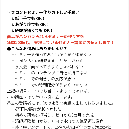
＼フロントセミナー作りの正しい手順／
ㇾ話下手でも OK！
ㇾあがり症でも OK！
ㇾ経験が無くても OK！
商品がバンバン売れるセミナーの作り方を
年間100日以上登壇しているセミナー講師がお伝えします！
●こんなお悩みはありませんか？
・セミナーを作ってみたいがうまく進まない
・上司から社内研修を開けと命令された
・多人数に向かってうまくしゃべれない
・セミナーのコンテンツに自信が持てない
・セミナーでの聞き手の反応が悪い
・セミナーでの時間配分がうまくいかない
上記の項目に１つでも当てはまるのであれば、
この講座はあなたのお役に立てます。
過去の受講者には、次のような実績を出してもらいました。
・8万円の講座が10本売れた
・初めて研修を担当し、ゼロから1カ月で完成
・講師経験ゼロから、社内でNo.1の人気講師に変身
・終了時アンケートで、15名の参加者全員から満点評価