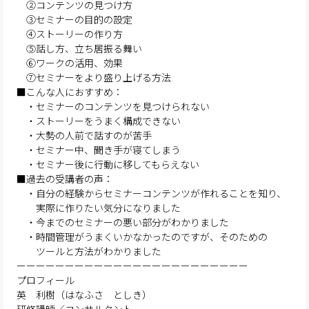
②コンテンツの見つけ方
③セミナーの目的の設定
④ストーリーの作り方
⑤話し方、立ち居振る舞い
⑥ワークの活用、効果
⑦セミナーをより盛り上げる方法
■こんな人におすすめ：
・セミナーのコンテンツを見つけられない
・ストーリーをうまく構成できない
・大勢の人前で話すのが苦手
・セミナー中、聞き手が寝てしまう
・セミナー後に行動に移してもらえない
■過去の受講者の声：
・自分の経験からセミナーコンテンツが作れることを知り、
実際に作りたい気分になりました
・今までのセミナーの悪い部分がわかりました
・時間管理がうまくいかなかったのですが、そのための
ツールと方法がわかりました
ーーーーーーーーーーーーーーーーーーーーーーーー
プロフィール
英 利樹（はなふさ としき）