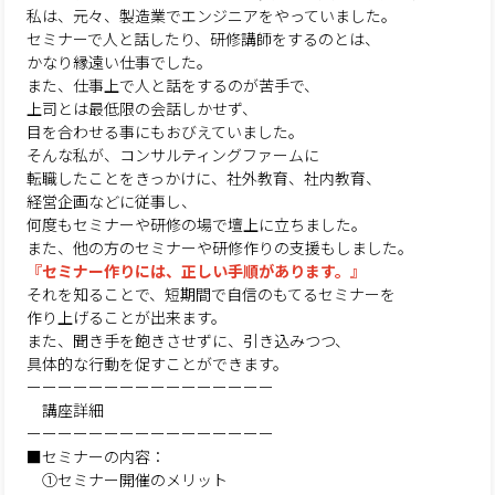
私は、元々、製造業でエンジニアをやっていました。
セミナーで人と話したり、研修講師をするのとは、
かなり縁遠い仕事でした。
また、仕事上で人と話をするのが苦手で、
上司とは最低限の会話しかせず、
目を合わせる事にもおびえていました。
そんな私が、コンサルティングファームに
転職したことをきっかけに、社外教育、社内教育、
経営企画などに従事し、
何度もセミナーや研修の場で壇上に立ちました。
また、他の方のセミナーや研修作りの支援もしました。
『セミナー作りには、正しい手順があります。』
それを知ることで、短期間で自信のもてるセミナーを
作り上げることが出来ます。
また、聞き手を飽きさせずに、引き込みつつ、
具体的な行動を促すことができます。
ーーーーーーーーーーーーーーーー
講座詳細
ーーーーーーーーーーーーーーーー
■セミナーの内容：
①セミナー開催のメリット