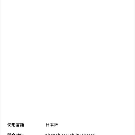
使用言語
日本語
問合せ先
t-hanafusa@abilitylab.tech