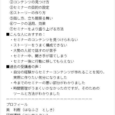
②コンテンツの見つけ方
③セミナーの目的の設定
④ストーリーの作り方
⑤話し方、立ち居振る舞い
⑥ワークの活用、効果
⑦セミナーをより盛り上げる方法
■こんな人におすすめ：
・セミナーのコンテンツを見つけられない
・ストーリーをうまく構成できない
・大勢の人前で話すのが苦手
・セミナー中、聞き手が寝てしまう
・セミナー後に行動に移してもらえない
■過去の受講者の声：
・自分の経験からセミナーコンテンツが作れることを知り、
実際に作りたい気分になりました
・今までのセミナーの悪い部分がわかりました
・時間管理がうまくいかなかったのですが、そのための
ツールと方法がわかりました
ーーーーーーーーーーーーーーーーーーーーーーーー
プロフィール
英 利樹（はなふさ としき）