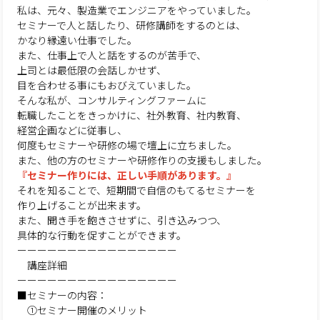
私は、元々、製造業でエンジニアをやっていました。
セミナーで人と話したり、研修講師をするのとは、
かなり縁遠い仕事でした。
また、仕事上で人と話をするのが苦手で、
上司とは最低限の会話しかせず、
目を合わせる事にもおびえていました。
そんな私が、コンサルティングファームに
転職したことをきっかけに、社外教育、社内教育、
経営企画などに従事し、
何度もセミナーや研修の場で壇上に立ちました。
また、他の方のセミナーや研修作りの支援もしました。
『セミナー作りには、正しい手順があります。』
それを知ることで、短期間で自信のもてるセミナーを
作り上げることが出来ます。
また、聞き手を飽きさせずに、引き込みつつ、
具体的な行動を促すことができます。
ーーーーーーーーーーーーーーーー
講座詳細
ーーーーーーーーーーーーーーーー
■セミナーの内容：
①セミナー開催のメリット