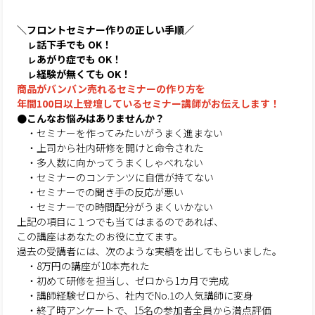
＼フロントセミナー作りの正しい手順／
ㇾ話下手でも OK！
ㇾあがり症でも OK！
ㇾ経験が無くても OK！
商品がバンバン売れるセミナーの作り方を
年間100日以上登壇しているセミナー講師がお伝えします！
●こんなお悩みはありませんか？
・セミナーを作ってみたいがうまく進まない
・上司から社内研修を開けと命令された
・多人数に向かってうまくしゃべれない
・セミナーのコンテンツに自信が持てない
・セミナーでの聞き手の反応が悪い
・セミナーでの時間配分がうまくいかない
上記の項目に１つでも当てはまるのであれば、
この講座はあなたのお役に立てます。
過去の受講者には、次のような実績を出してもらいました。
・8万円の講座が10本売れた
・初めて研修を担当し、ゼロから1カ月で完成
・講師経験ゼロから、社内でNo.1の人気講師に変身
・終了時アンケートで、15名の参加者全員から満点評価