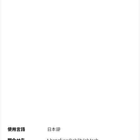
使用言語
日本語
問合せ先
t-hanafusa@abilitylab.tech