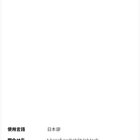
使用言語
日本語
問合せ先
t-hanafusa@abilitylab.tech