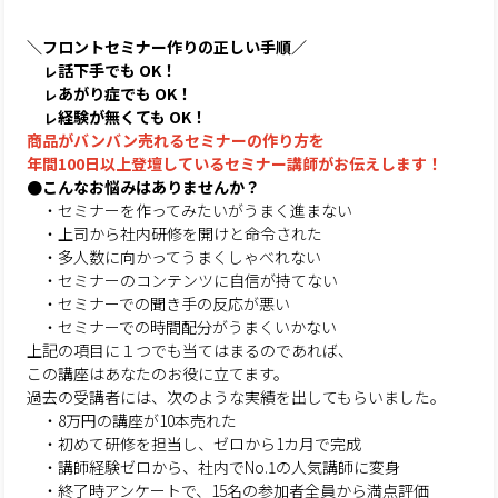
＼フロントセミナー作りの正しい手順／
ㇾ話下手でも OK！
ㇾあがり症でも OK！
ㇾ経験が無くても OK！
商品がバンバン売れるセミナーの作り方を
年間100日以上登壇しているセミナー講師がお伝えします！
●こんなお悩みはありませんか？
・セミナーを作ってみたいがうまく進まない
・上司から社内研修を開けと命令された
・多人数に向かってうまくしゃべれない
・セミナーのコンテンツに自信が持てない
・セミナーでの聞き手の反応が悪い
・セミナーでの時間配分がうまくいかない
上記の項目に１つでも当てはまるのであれば、
この講座はあなたのお役に立てます。
過去の受講者には、次のような実績を出してもらいました。
・8万円の講座が10本売れた
・初めて研修を担当し、ゼロから1カ月で完成
・講師経験ゼロから、社内でNo.1の人気講師に変身
・終了時アンケートで、15名の参加者全員から満点評価