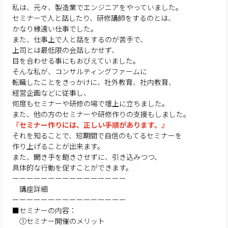
私は、元々、製造業でエンジニアをやっていました。
セミナーで人と話したり、研修講師をするのとは、
かなり縁遠い仕事でした。
また、仕事上で人と話をするのが苦手で、
上司とは最低限の会話しかせず、
目を合わせる事にもおびえていました。
そんな私が、コンサルティングファームに
転職したことをきっかけに、社外教育、社内教育、
経営企画などに従事し、
何度もセミナーや研修の場で壇上に立ちました。
また、他の方のセミナーや研修作りの支援もしました。
『セミナー作りには、正しい手順があります。』
それを知ることで、短期間で自信のもてるセミナーを
作り上げることが出来ます。
また、聞き手を飽きさせずに、引き込みつつ、
具体的な行動を促すことができます。
ーーーーーーーーーーーーーーーー
講座詳細
ーーーーーーーーーーーーーーーー
■セミナーの内容：
①セミナー開催のメリット