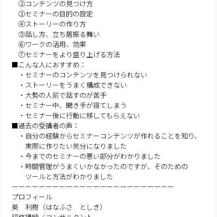
②コンテンツの見つけ方
③セミナーの目的の設定
④ストーリーの作り方
⑤話し方、立ち居振る舞い
⑥ワークの活用、効果
⑦セミナーをより盛り上げる方法
■こんな人におすすめ：
・セミナーのコンテンツを見つけられない
・ストーリーをうまく構成できない
・大勢の人前で話すのが苦手
・セミナー中、聞き手が寝てしまう
・セミナー後に行動に移してもらえない
■過去の受講者の声：
・自分の経験からセミナーコンテンツが作れることを知り、
実際に作りたい気分になりました
・今までのセミナーの悪い部分がわかりました
・時間管理がうまくいかなかったのですが、そのための
ツールと方法がわかりました
ーーーーーーーーーーーーーーーーーーーーーーーー
プロフィール
英 利樹（はなふさ としき）