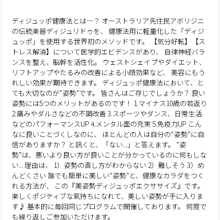
ディジュッポ健康法とは…？
オーストラリア先住民アボリジニ
の伝統楽器ディジュリドゥを、
健康法用に軽量化した「ディジ
ュッポ」を使用する世界初のメソッドです。
【気分好転】【ス
トレス解消】について医学的エビデンスがあり、
自律神経バラ
ンスを整え、脳幹を活性化。
ウェストシェイプやダイエット、
リフトアップやたるみの改善による小顔効果など、
美容にもう
れしい効果が期待できます。
ディジュッポ健康法において、と
ても大切なのが“姿勢”です。
皆さんはご存じでしょうか？
良い
姿勢には5つのメリットがあるのです！
1.マイナス10歳の若返り
2.痛みやダルさなどの不調改善
3.スポーツやダンス、日常生活
などのパフォーマンスUP
4.メンタル面の充実
5.免疫力UP
こん
なに良いことづくしなのに、
ほとんどの人は自分の“姿勢”に自
信がありますか？
と訊くと、「ない...」と答えます。
“姿
勢”は、悪いより良い方が良いことが分かっているのに何もしな
い...
理由は、
1）姿勢の直し方がわからない
2）難しそう
3）め
んどくさい
誰でも簡単に美しい“姿勢”と、健康なカラダをつく
れる方法が、
この『美姿勢ディジュッポエクササイズ』です。
楽しくポジティブな氣持ちになれて、美しい姿勢が手に入りま
す♪
基本的に毎回同じプログラムで開催しております。
何度で
も繰り返しご参加いただけます。