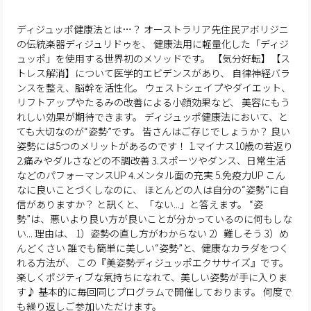
ディジュッポ健康法とは…？
オーストラリア先住民アボリジニ
の伝統楽器ディジュリドゥを、
健康法用に軽量化した「ディジ
ュッポ」を使用する世界初のメソッドです。
【気分好転】【ス
トレス解消】について医学的エビデンスがあり、
自律神経バラ
ンスを整え、脳幹を活性化。
ウェストシェイプやダイエット、
リフトアップやたるみの改善による小顔効果など、
美容にもう
れしい効果が期待できます。
ディジュッポ健康法において、と
ても大切なのが“姿勢”です。
皆さんはご存じでしょうか？
良い
姿勢には5つのメリットがあるのです！
1.マイナス10歳の若返り
2.痛みやダルさなどの不調改善
3.スポーツやダンス、日常生活
などのパフォーマンスUP
4.メンタル面の充実
5.免疫力UP
こん
なに良いことづくしなのに、
ほとんどの人は自分の“姿勢”に自
信がありますか？
と訊くと、「ない...」と答えます。
“姿
勢”は、悪いより良い方が良いことが分かっているのに何もしな
い...
理由は、
1）姿勢の直し方がわからない
2）難しそう
3）め
んどくさい
誰でも簡単に美しい“姿勢”と、健康なカラダをつく
れる方法が、
この『美姿勢ディジュッポエクササイズ』です。
楽しくポジティブな氣持ちになれて、美しい姿勢が手に入りま
す♪
基本的に毎回同じプログラムで開催しております。
何度で
も繰り返しご参加いただけます。