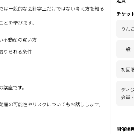
定員
では一般的な会計学上だけではない考え方を知る
チケッ
ことを学びます。
りん
い不動産の買い方
一般
借りられる条件
初回
の講座です。
ディ
会員
動産の可能性やリスクについてもお話しします。
開催場