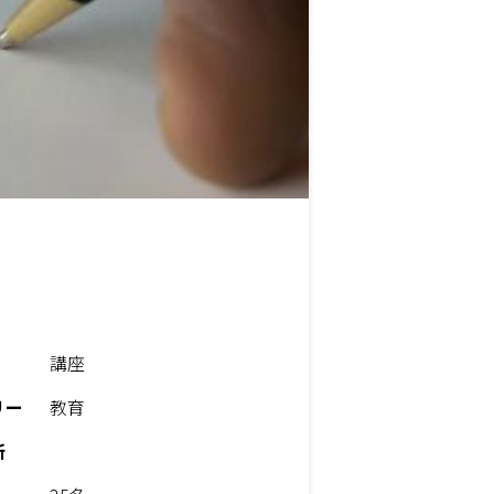
講座
リー
教育
所