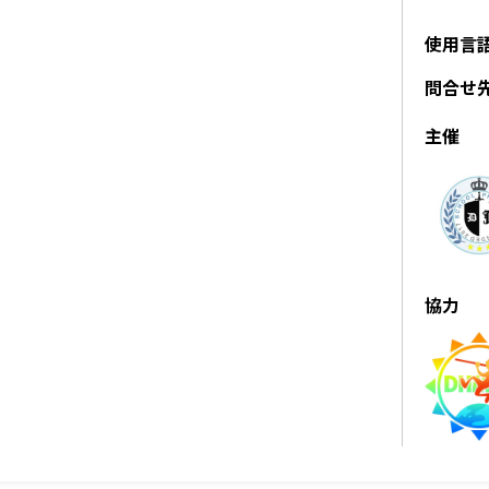
使用言
問合せ
主催
協力