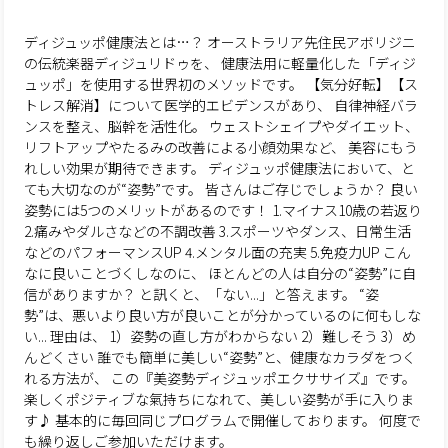
ディジュッポ健康法とは…？
オーストラリア先住民アボリジニ
の伝統楽器ディジュリドゥを、
健康法用に軽量化した「ディジ
ュッポ」を使用する世界初のメソッドです。
【気分好転】【ス
トレス解消】について医学的エビデンスがあり、
自律神経バラ
ンスを整え、脳幹を活性化。
ウェストシェイプやダイエット、
リフトアップやたるみの改善による小顔効果など、
美容にもう
れしい効果が期待できます。
ディジュッポ健康法において、と
ても大切なのが“姿勢”です。
皆さんはご存じでしょうか？
良い
姿勢には5つのメリットがあるのです！
1.マイナス10歳の若返り
2.痛みやダルさなどの不調改善
3.スポーツやダンス、日常生活
などのパフォーマンスUP
4.メンタル面の充実
5.免疫力UP
こん
なに良いことづくしなのに、
ほとんどの人は自分の“姿勢”に自
信がありますか？
と訊くと、「ない...」と答えます。
“姿
勢”は、悪いより良い方が良いことが分かっているのに何もしな
い...
理由は、
1）姿勢の直し方がわからない
2）難しそう
3）め
んどくさい
誰でも簡単に美しい“姿勢”と、健康なカラダをつく
れる方法が、
この『美姿勢ディジュッポエクササイズ』です。
楽しくポジティブな氣持ちになれて、美しい姿勢が手に入りま
す♪
基本的に毎回同じプログラムで開催しております。
何度で
も繰り返しご参加いただけます。