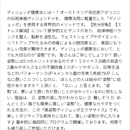
ディジュッポ健康法とは…？
オーストラリア先住民アボリジニ
の伝統楽器ディジュリドゥを、
健康法用に軽量化した「ディジ
ュッポ」を使用する世界初のメソッドです。
【気分好転】【ス
トレス解消】について医学的エビデンスがあり、
自律神経バラ
ンスを整え、脳幹を活性化。
ウェストシェイプやダイエット、
リフトアップやたるみの改善による小顔効果など、
美容にもう
れしい効果が期待できます。
ディジュッポ健康法において、と
ても大切なのが“姿勢”です。
皆さんはご存じでしょうか？
良い
姿勢には5つのメリットがあるのです！
1.マイナス10歳の若返り
2.痛みやダルさなどの不調改善
3.スポーツやダンス、日常生活
などのパフォーマンスUP
4.メンタル面の充実
5.免疫力UP
こん
なに良いことづくしなのに、
ほとんどの人は自分の“姿勢”に自
信がありますか？
と訊くと、「ない...」と答えます。
“姿
勢”は、悪いより良い方が良いことが分かっているのに何もしな
い...
理由は、
1）姿勢の直し方がわからない
2）難しそう
3）め
んどくさい
誰でも簡単に美しい“姿勢”と、健康なカラダをつく
れる方法が、
この『美姿勢ディジュッポエクササイズ』です。
楽しくポジティブな氣持ちになれて、美しい姿勢が手に入りま
す♪
基本的に毎回同じプログラムで開催しております。
何度で
も繰り返しご参加いただけます。