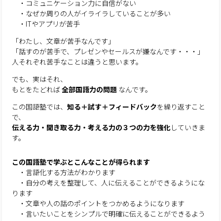
・コミュニケーション力に自信がない
・なぜか周りの人がイライラしていることが多い
・ITやアプリが苦手
「わたし、文章が苦手なんです」
「話すのが苦手で、プレゼンやセールスが嫌なんです・・・」
人それぞれ苦手なことは違うと思います。
でも、実はそれ、
もとをたどれば
全部国語力の問題
なんです。
この国語塾では、
知る＋試す＋フィードバック
を繰り返すこと
で、
伝える力・聞き取る力・考える力の３つの力を強化
していきま
す。
この国語塾で学ぶとこんなことが得られます
・言語化する方法がわかります
・自分の考えを整理して、人に伝えることができるようにな
ります
・文章や人の話のポイントをつかめるようになります
・言いたいことをシンプルで明確に伝えることができるよう