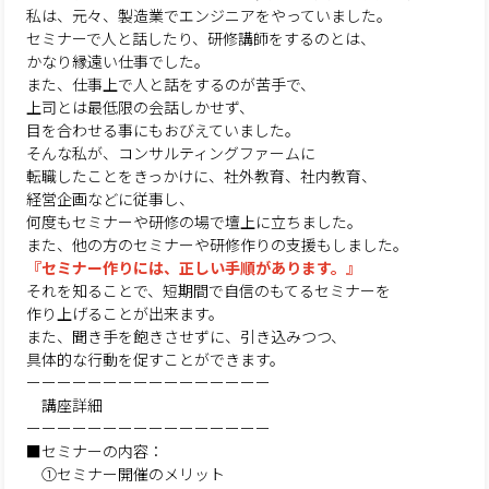
私は、元々、製造業でエンジニアをやっていました。
セミナーで人と話したり、研修講師をするのとは、
かなり縁遠い仕事でした。
また、仕事上で人と話をするのが苦手で、
上司とは最低限の会話しかせず、
目を合わせる事にもおびえていました。
そんな私が、コンサルティングファームに
転職したことをきっかけに、社外教育、社内教育、
経営企画などに従事し、
何度もセミナーや研修の場で壇上に立ちました。
また、他の方のセミナーや研修作りの支援もしました。
『セミナー作りには、正しい手順があります。』
それを知ることで、短期間で自信のもてるセミナーを
作り上げることが出来ます。
また、聞き手を飽きさせずに、引き込みつつ、
具体的な行動を促すことができます。
ーーーーーーーーーーーーーーーー
講座詳細
ーーーーーーーーーーーーーーーー
■セミナーの内容：
①セミナー開催のメリット