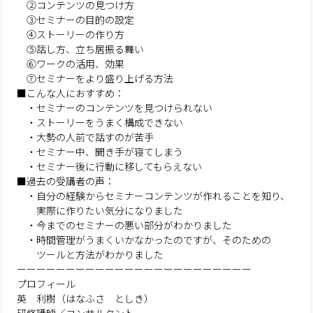
②コンテンツの見つけ方
③セミナーの目的の設定
④ストーリーの作り方
⑤話し方、立ち居振る舞い
⑥ワークの活用、効果
⑦セミナーをより盛り上げる方法
■こんな人におすすめ：
・セミナーのコンテンツを見つけられない
・ストーリーをうまく構成できない
・大勢の人前で話すのが苦手
・セミナー中、聞き手が寝てしまう
・セミナー後に行動に移してもらえない
■過去の受講者の声：
・自分の経験からセミナーコンテンツが作れることを知り、
実際に作りたい気分になりました
・今までのセミナーの悪い部分がわかりました
・時間管理がうまくいかなかったのですが、そのための
ツールと方法がわかりました
ーーーーーーーーーーーーーーーーーーーーーーーー
プロフィール
英 利樹（はなふさ としき）