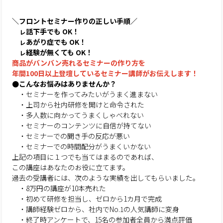
＼フロントセミナー作りの正しい手順／
ㇾ話下手でも OK！
ㇾあがり症でも OK！
ㇾ経験が無くても OK！
商品がバンバン売れるセミナーの作り方を
年間100日以上登壇しているセミナー講師がお伝えします！
●こんなお悩みはありませんか？
・セミナーを作ってみたいがうまく進まない
・上司から社内研修を開けと命令された
・多人数に向かってうまくしゃべれない
・セミナーのコンテンツに自信が持てない
・セミナーでの聞き手の反応が悪い
・セミナーでの時間配分がうまくいかない
上記の項目に１つでも当てはまるのであれば、
この講座はあなたのお役に立てます。
過去の受講者には、次のような実績を出してもらいました。
・8万円の講座が10本売れた
・初めて研修を担当し、ゼロから1カ月で完成
・講師経験ゼロから、社内でNo.1の人気講師に変身
・終了時アンケートで、15名の参加者全員から満点評価