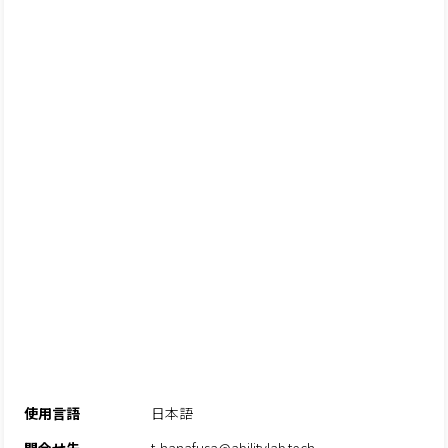
使用言語
日本語
問合せ先
t-hanafusa@abilitylab.tech