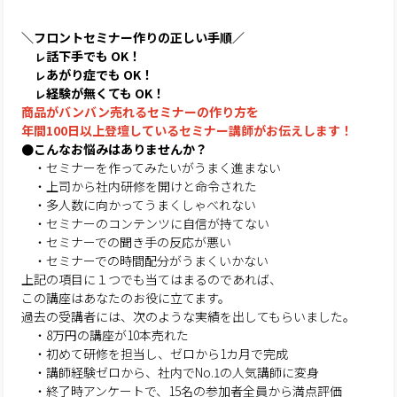
＼フロントセミナー作りの正しい手順／
ㇾ話下手でも OK！
ㇾあがり症でも OK！
ㇾ経験が無くても OK！
商品がバンバン売れるセミナーの作り方を
年間100日以上登壇しているセミナー講師がお伝えします！
●こんなお悩みはありませんか？
・セミナーを作ってみたいがうまく進まない
・上司から社内研修を開けと命令された
・多人数に向かってうまくしゃべれない
・セミナーのコンテンツに自信が持てない
・セミナーでの聞き手の反応が悪い
・セミナーでの時間配分がうまくいかない
上記の項目に１つでも当てはまるのであれば、
この講座はあなたのお役に立てます。
過去の受講者には、次のような実績を出してもらいました。
・8万円の講座が10本売れた
・初めて研修を担当し、ゼロから1カ月で完成
・講師経験ゼロから、社内でNo.1の人気講師に変身
・終了時アンケートで、15名の参加者全員から満点評価