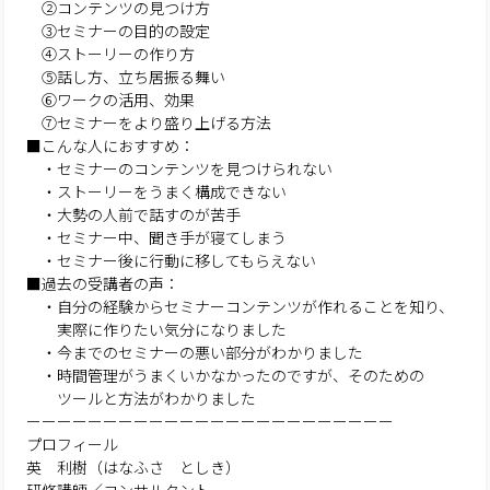
②コンテンツの見つけ方
③セミナーの目的の設定
④ストーリーの作り方
⑤話し方、立ち居振る舞い
⑥ワークの活用、効果
⑦セミナーをより盛り上げる方法
■こんな人におすすめ：
・セミナーのコンテンツを見つけられない
・ストーリーをうまく構成できない
・大勢の人前で話すのが苦手
・セミナー中、聞き手が寝てしまう
・セミナー後に行動に移してもらえない
■過去の受講者の声：
・自分の経験からセミナーコンテンツが作れることを知り、
実際に作りたい気分になりました
・今までのセミナーの悪い部分がわかりました
・時間管理がうまくいかなかったのですが、そのための
ツールと方法がわかりました
ーーーーーーーーーーーーーーーーーーーーーーーー
プロフィール
英 利樹（はなふさ としき）