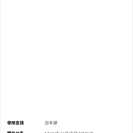
使用言語
日本語
問合せ先
t-hanafusa@abilitylab.tech