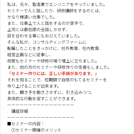
私は、元々、製造業でエンジニアをやっていました。
セミナーで人と話したり、研修講師をするのとは、
かなり縁遠い仕事でした。
また、仕事上で人と話をするのが苦手で、
上司とは最低限の会話しかせず、
目を合わせる事にもおびえていました。
そんな私が、コンサルティングファームに
転職したことをきっかけに、社外教育、社内教育、
経営企画などに従事し、
何度もセミナーや研修の場で壇上に立ちました。
また、他の方のセミナーや研修作りの支援もしました。
『セミナー作りには、正しい手順があります。』
それを知ることで、短期間で自信のもてるセミナーを
作り上げることが出来ます。
また、聞き手を飽きさせずに、引き込みつつ、
具体的な行動を促すことができます。
ーーーーーーーーーーーーーーーー
講座詳細
ーーーーーーーーーーーーーーーー
■セミナーの内容：
①セミナー開催のメリット