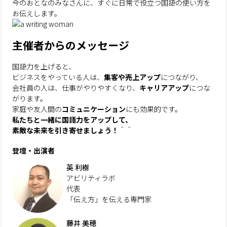
今のおとなのみなさんに、すぐに日常で役立つ国語の使い方を
お伝えします。
主催者からのメッセージ
国語力を上げると、
ビジネスをやっている人は、
集客や売上アップ
につながり、
会社員の人は、仕事がやりやすくなり、
キャリアアップ
につな
がります。
家庭や友人間の
コミュニケーション
にも効果的です。
私たちと一緒に国語力をアップして、
素敵な未来を引き寄せましょう！
＾＾
登壇・出演者
英 利樹
アビリティラボ
代表
「伝え方」を伝える専門家
藤井 美穂